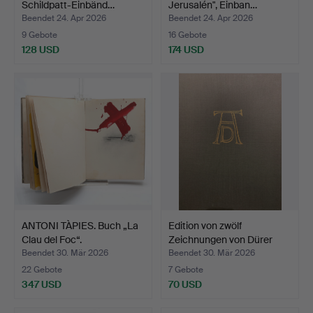
Schildpatt-Einbänd…
Jerusalén", Einban…
Beendet 24. Apr 2026
Beendet 24. Apr 2026
9 Gebote
16 Gebote
128 USD
174 USD
ANTONI TÀPIES. Buch „La
Edition von zwölf
Clau del Foc“.
Zeichnungen von Dürer
vo…
Beendet 30. Mär 2026
Beendet 30. Mär 2026
22 Gebote
7 Gebote
347 USD
70 USD