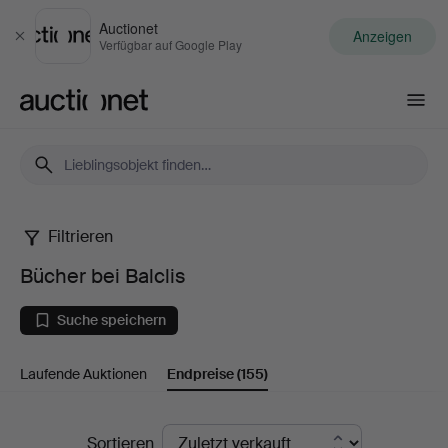
Auctionet
Anzeigen
Schließen
Verfügbar auf Google Play
Auctionet.com
Filtrieren
Bücher
Bücher bei Balclis
bei
Suche speichern
Balclis
Laufende Auktionen
Endpreise
(155)
Endpreise
Sortieren