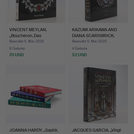
VINCENT MEYLAN.
KAZUMI ARIKAWA AND
„Boucheron, Das
DIANA SCARISBRICK.
Geheimarch…
„Göt…
Beendet 5. Mai 2025
Beendet 5. Mai 2025
8 Gebote
4 Gebote
70 USD
52 USD
JOANNA HARDY. „Saphir,
JACQUES GARCIA. „Vingt