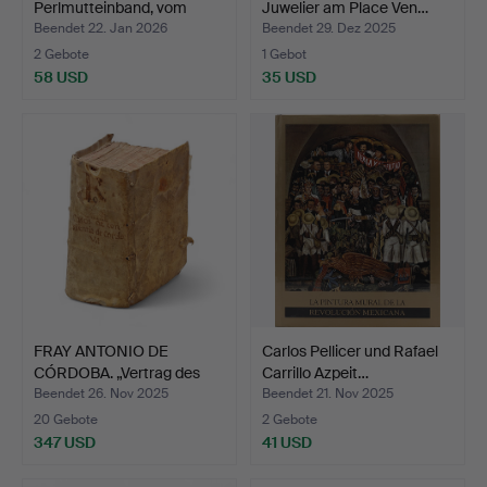
Perlmutteinband, vom
Juwelier am Place Ven…
Anfang de…
Beendet 22. Jan 2026
Beendet 29. Dez 2025
2 Gebote
1 Gebot
58 USD
35 USD
FRAY ANTONIO DE
Carlos Pellicer und Rafael
CÓRDOBA. „Vertrag des
Carrillo Azpeit…
Gewi…
Beendet 26. Nov 2025
Beendet 21. Nov 2025
20 Gebote
2 Gebote
347 USD
41 USD