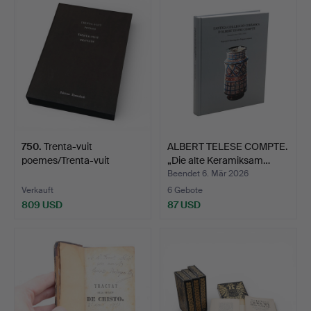
750
.
Trenta-vuit
ALBERT TELESE COMPTE.
poemes/Trenta-vuit
„Die alte Keramiksam…
Gravats.
Beendet 6. Mär 2026
Verkauft
6 Gebote
809 USD
87 USD