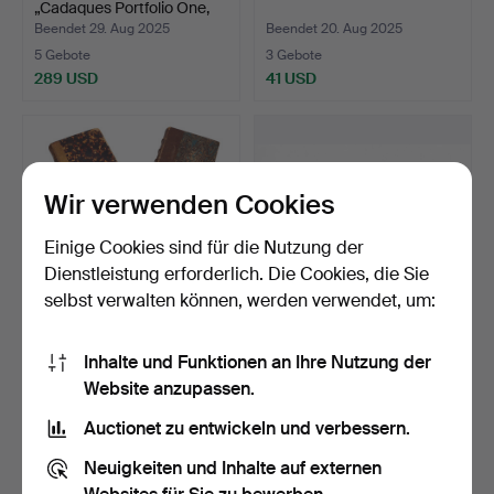
„Cadaques Portfolio One,
1…
Beendet 29. Aug 2025
Beendet 20. Aug 2025
5 Gebote
3 Gebote
289 USD
41 USD
Wir verwenden Cookies
Einige Cookies sind für die Nutzung der
Dienstleistung erforderlich. Die Cookies, die Sie
selbst verwalten können, werden verwendet, um:
F. de Quevedo, „Festive
Drei Bücher über Paläste
Inhalte und Funktionen an Ihre Nutzung der
Works“, Paris, 188…
und prachtvolle I…
Website anzupassen.
Beendet 14. Jun 2025
Beendet 31. Mai 2025
1 Gebot
1 Gebot
Auctionet zu entwickeln und verbessern.
35 USD
35 USD
Neuigkeiten und Inhalte auf externen