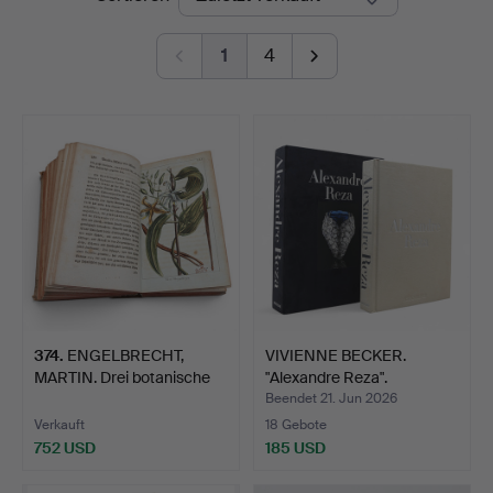
1
4
374
.
ENGELBRECHT,
VIVIENNE BECKER.
MARTIN. Drei botanische
"Alexandre Reza".
Büche…
Beendet 21. Jun 2026
Verkauft
18 Gebote
752 USD
185 USD