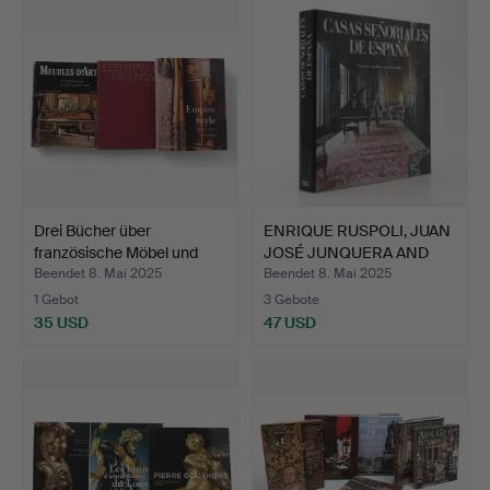
Drei Bücher über
ENRIQUE RUSPOLI, JUAN
französische Möbel und
JOSÉ JUNQUERA AND
St…
RO…
Beendet 8. Mai 2025
Beendet 8. Mai 2025
1 Gebot
3 Gebote
35 USD
47 USD