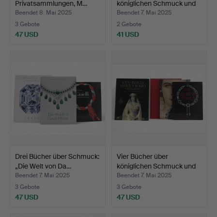
Privatsammlungen, M…
königlichen Schmuck und
g…
Beendet 8. Mai 2025
Beendet 7. Mai 2025
3 Gebote
2 Gebote
47 USD
41 USD
Drei Bücher über Schmuck:
Vier Bücher über
„Die Welt von Da…
königlichen Schmuck und
g…
Beendet 7. Mai 2025
Beendet 7. Mai 2025
3 Gebote
3 Gebote
47 USD
47 USD