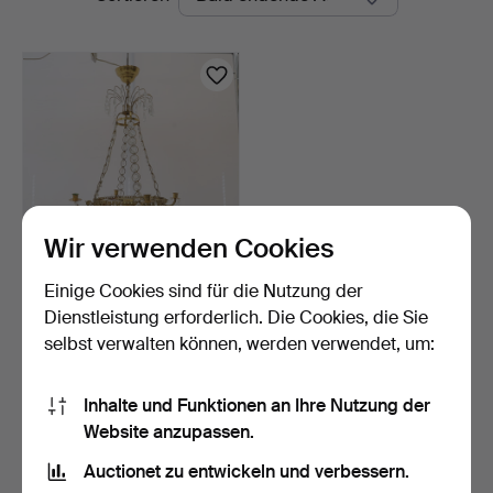
Auktionen
Wir verwenden Cookies
Einige Cookies sind für die Nutzung der
KRONLEUCHTER,
gustavianischer Stil, 20.
Dienstleistung erforderlich. Die Cookies, die Sie
Ja…
7 Tage
selbst verwalten können, werden verwendet, um:
Schätzwert
127 USD
Inhalte und Funktionen an Ihre Nutzung der
Website anzupassen.
Suche speichern
Auctionet zu entwickeln und verbessern.
Sie können auch in
Beendete Auktionen aus unserem