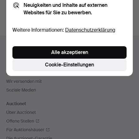
Neuigkeiten und Inhalte auf externen
Archiv
suchen.
Websites für Sie zu bewerben.
Weitere Informationen:
Datenschutzerklärung
Fußzeilen-
Hilfe und Kontakt
Navigation
Alle akzeptieren
Kontakt mit dem Support aufnehmen
Alle Auktionshäuser
Cookie-Einstellungen
Zahlungsweisen
Wir versenden mit
Soziale Medien
Auctionet
Über Auctionet
Offene Stellen
Für Auktionshäuser
Die Auctionet-Garantie