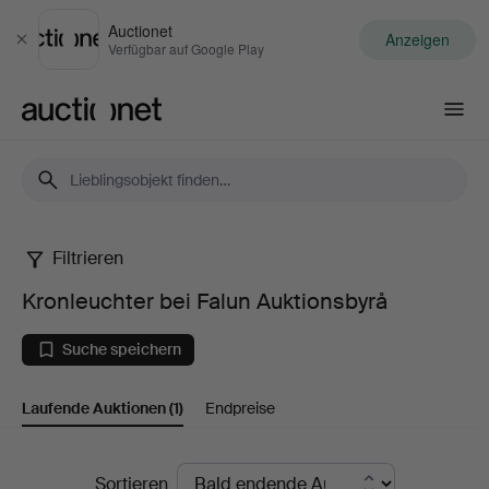
Auctionet
Anzeigen
Schließen
Verfügbar auf Google Play
Auctionet.com
Filtrieren
Kronleuchter
Kronleuchter bei Falun Auktionsbyrå
bei
Suche speichern
Falun
Laufende Auktionen
(1)
Endpreise
Auktionsbyrå
Laufende
Sortieren