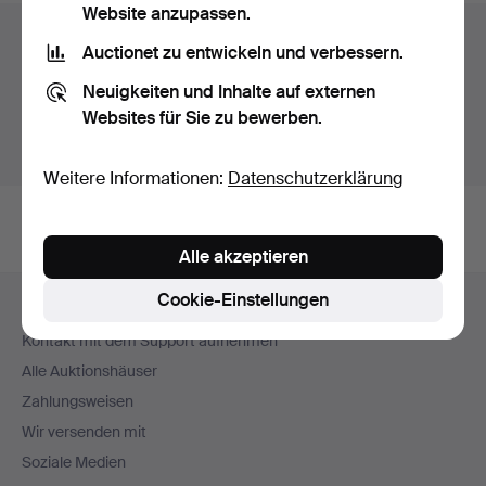
Website anzupassen.
Auktionsarchiv
Auctionet zu entwickeln und verbessern.
Sie suchen in unserem Archiv der beendeten
Neuigkeiten und Inhalte auf externen
Auktionen.
Websites für Sie zu bewerben.
Stattdessen laufende Auktionen anzeigen.
Weitere Informationen:
Datenschutzerklärung
Alle akzeptieren
Fußzeilen-
Cookie-Einstellungen
Hilfe und Kontakt
Navigation
Kontakt mit dem Support aufnehmen
Alle Auktionshäuser
Zahlungsweisen
Wir versenden mit
Soziale Medien