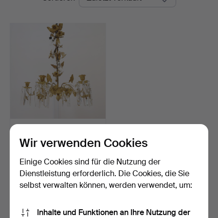
KRONLEUCHTER, im Stil
des Neorokoko, vergo…
Wir verwenden Cookies
Beendet 26. Jul 2026
7 Gebote
Einige Cookies sind für die Nutzung der
138 USD
Dienstleistung erforderlich. Die Cookies, die Sie
selbst verwalten können, werden verwendet, um:
Suche speichern
Inhalte und Funktionen an Ihre Nutzung der