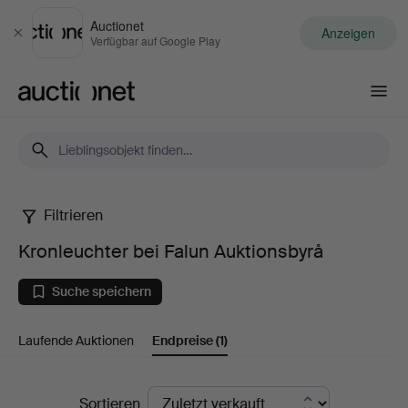
Auctionet
Anzeigen
Schließen
Verfügbar auf Google Play
Auctionet.com
Filtrieren
Kronleuchter
Kronleuchter bei Falun Auktionsbyrå
bei
Suche speichern
Falun
Laufende Auktionen
Endpreise
(1)
Auktionsbyrå
Endpreise
Sortieren