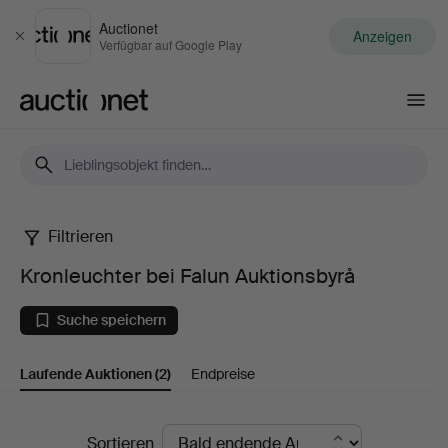
Auctionet
Anzeigen
Schließen
Verfügbar auf Google Play
Auctionet.com
Filtrieren
Kronleuchter
Kronleuchter bei Falun Auktionsbyrå
bei
Suche speichern
Falun
Laufende Auktionen
(2)
Endpreise
Auktionsbyrå
Laufende
Sortieren