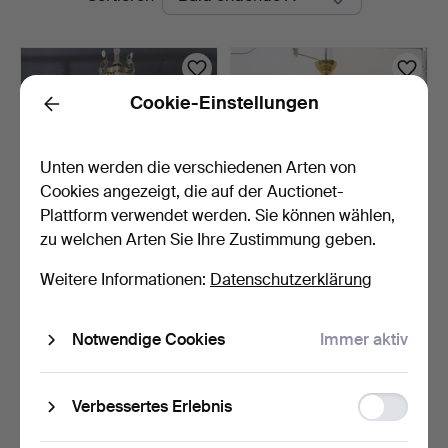
Auktionen
Cookie-Einstellungen
Back
Unten werden die verschiedenen Arten von
Cookies angezeigt, die auf der Auctionet-
Plattform verwendet werden. Sie können wählen,
zu welchen Arten Sie Ihre Zustimmung geben.
KRONLEUCHTER, um
KRONLEUCHTER,
Weitere Informationen:
Datenschutzerklärung
1900.
gustavianischer Stil, 20.
Ja…
4 Std 39 Min
7 Tage
2 Gebote
Schätzwert
Notwendige Cookies
Immer aktiv
37 USD
127 USD
Suche speichern
Function
Verbessertes Erlebnis
storage
Sie können auch in
Beendete Auktionen aus unserem