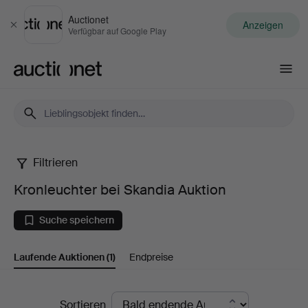
Auctionet
Anzeigen
Schließen
Verfügbar auf Google Play
Auctionet.com
Filtrieren
Kronleuchter
Kronleuchter bei Skandia Auktion
bei
Suche speichern
Skandia
Laufende Auktionen
(1)
Endpreise
Auktion
Laufende
Sortieren