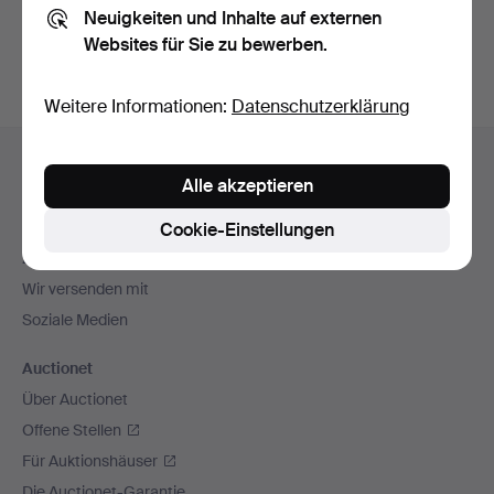
Neuigkeiten und Inhalte auf externen
Archiv
suchen.
Websites für Sie zu bewerben.
Weitere Informationen:
Datenschutzerklärung
Fußzeilen-
Hilfe und Kontakt
Navigation
Alle akzeptieren
Kontakt mit dem Support aufnehmen
Alle Auktionshäuser
Cookie-Einstellungen
Zahlungsweisen
Wir versenden mit
Soziale Medien
Auctionet
Über Auctionet
Offene Stellen
Für Auktionshäuser
Die Auctionet-Garantie