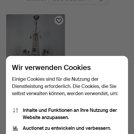
Auktionen
Wir verwenden Cookies
Einige Cookies sind für die Nutzung der
KRONLEUCHTER, Ende
des 19. Jahrhunderts, o…
Dienstleistung erforderlich. Die Cookies, die Sie
19 Std
selbst verwalten können, werden verwendet, um:
1 Gebot
53 USD
Inhalte und Funktionen an Ihre Nutzung der
Website anzupassen.
Suche speichern
Auctionet zu entwickeln und verbessern.
Sie können auch in
Beendete Auktionen aus unserem