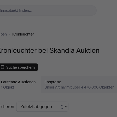
mpen
/
Kronleuchter
ronleuchter bei Skandia Auktion
Suche speichern
Laufende Auktionen
Endpreise
1 Objekt
Unser Archiv mit über 4 470 000 Objekten
aufende
ortieren
uktionen