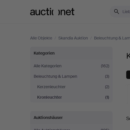
Auctionet.com
Alle Objekte
/
Skandia Auktion
/
Beleuchtung & La
Kronleuchter
Kategorien
K
bei
Alle Kategorien
(162)
Beleuchtung & Lampen
(3)
Skandia
Kerzenleuchter
(2)
Auktion
Kronleuchter
(1)
L
Auktionshäuser
S
A