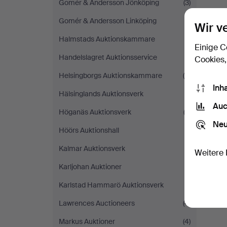
Gomér & Andersson Jönköping
(3)
Gomér & Andersson Linköping
(1)
Wir v
Halmstads Auktionskammare
(1)
Einige C
Handelslagret Auktionsservice
(1)
Cookies,
Helsingborgs Auktionskammare
(8)
Inh
Hälsinglands Auktionsverk
(1)
Auc
Höganäs Auktionsverk
(3)
Neu
Höörs Auktionshall
(1)
Kalmar Auktionsverk
(1)
Weitere 
Karljohan Auktioner
(1)
Karlstad Hammarö Auktionsverk
(1)
Lawrences Auctioneers
(4)
Markus Auktioner
(4)