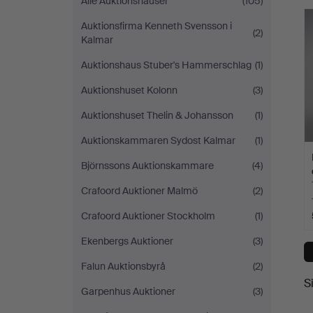
Alle Auktionshäuser
(105)
Auktionsfirma Kenneth Svensson i
(2)
Kalmar
Auktionshaus Stuber's Hammerschlag
(1)
Auktionshuset Kolonn
(3)
Auktionshuset Thelin & Johansson
(1)
Auktionskammaren Sydost Kalmar
(1)
Björnssons Auktionskammare
(4)
Crafoord Auktioner Malmö
(2)
Crafoord Auktioner Stockholm
(1)
Ekenbergs Auktioner
(3)
Falun Auktionsbyrå
(2)
S
Garpenhus Auktioner
(3)