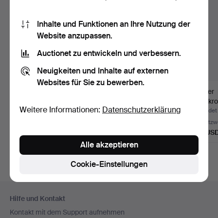
Inhalte und Funktionen an Ihre Nutzung der
Website anzupassen.
Auctionet zu entwickeln und verbessern.
Neuigkeiten und Inhalte auf externen
Websites für Sie zu bewerben.
KRONLEUCHTER,
KRONLEUCHTER,
Blauer
Messing, 1950er Jahre.
Kristall, Höhe 65 cm,
Glaskro
Weitere Informationen:
Datenschutzerklärung
Schwed…
Schwed
Beendet 9. Jul 2026
Beendet 17. Apr 2026
Beendet
2 Gebote
1 Gebot
Schätzw
53 USD
32 USD
127 US
Alle akzeptieren
Cookie-Einstellungen
Fußzeilen-
Hilfe und Kontakt
Navigation
Kontakt mit dem Support aufnehmen