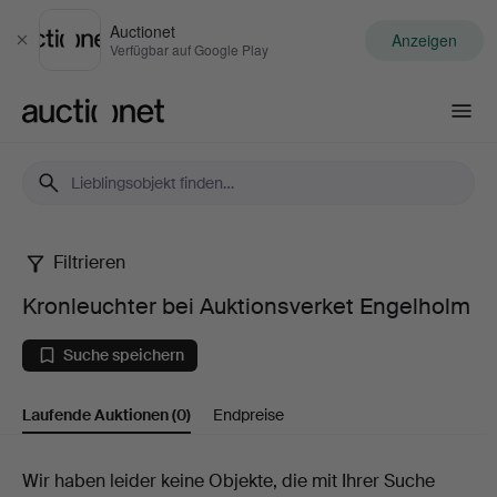
Auctionet
Anzeigen
Schließen
Verfügbar auf Google Play
Auctionet.com
Filtrieren
Kronleuchter
Kronleuchter bei Auktionsverket Engelholm
bei
Suche speichern
Auktionsverket
Laufende Auktionen
(0)
Endpreise
Engelholm
Laufende
Wir haben leider keine Objekte, die mit Ihrer Suche