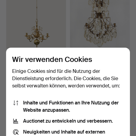
Barock-Kronleuchter von
Barocker Kronleuchter, 20.
Wir verwenden Cookies
Skultuna, zweite H…
Jahrhundert.
Beendet 20. Apr 2026
Beendet 13. Nov 2025
Einige Cookies sind für die Nutzung der
10 Gebote
12 Gebote
Dienstleistung erforderlich. Die Cookies, die Sie
159 USD
98 USD
selbst verwalten können, werden verwendet, um:
Inhalte und Funktionen an Ihre Nutzung der
Website anzupassen.
Auctionet zu entwickeln und verbessern.
Neuigkeiten und Inhalte auf externen