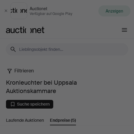
Auctionet
Anzeigen
Schließen
Verfügbar auf Google Play
Auctionet.com
Filtrieren
Kronleuchter
Kronleuchter bei Uppsala
bei
Auktionskammare
Uppsala
Suche speichern
Auktionskammare
Laufende Auktionen
Endpreise
(5)