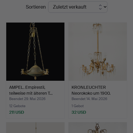
Endpreise
Sortieren
AMPEL. Empirestil,
KRONLEUCHTER
teilweise mit älteren T…
Neorokoko um 1900.
Beendet 29. Mai 2026
Beendet 14. Mai 2026
12 Gebote
1 Gebot
211 USD
32 USD