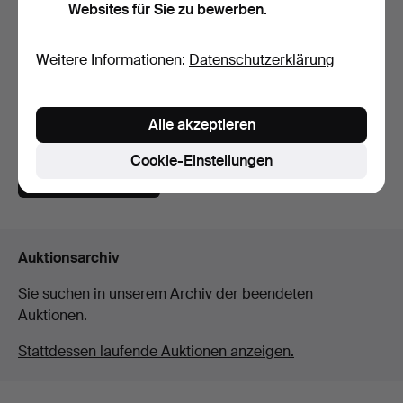
Websites für Sie zu bewerben.
Weitere Informationen:
Datenschutzerklärung
Barocker Kronleuchter, 20.
Jahrhundert.
Beendet 11. Nov 2025
11 Gebote
Alle akzeptieren
85 USD
Cookie-Einstellungen
Suche speichern
Auktionsarchiv
Sie suchen in unserem Archiv der beendeten
Auktionen.
Stattdessen laufende Auktionen anzeigen.