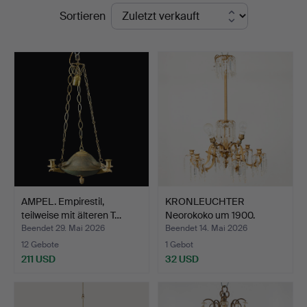
Endpreise
Sortieren
AMPEL. Empirestil,
KRONLEUCHTER
teilweise mit älteren T…
Neorokoko um 1900.
Beendet 29. Mai 2026
Beendet 14. Mai 2026
12 Gebote
1 Gebot
211 USD
32 USD