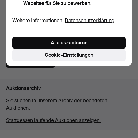
Websites für Sie zu bewerben.
Weitere Informationen:
Datenschutzerklärung
Barocker Kronleuchter, 20.
Jahrhundert.
Beendet 11. Nov 2025
11 Gebote
Alle akzeptieren
85 USD
Cookie-Einstellungen
Suche speichern
Auktionsarchiv
Sie suchen in unserem Archiv der beendeten
Auktionen.
Stattdessen laufende Auktionen anzeigen.