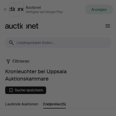
Auctionet
Anzeigen
Schließen
Verfügbar auf Google Play
Auctionet.com
Filtrieren
Kronleuchter
Kronleuchter bei Uppsala
bei
Auktionskammare
Uppsala
Suche speichern
Auktionskammare
Laufende Auktionen
Endpreise
(5)