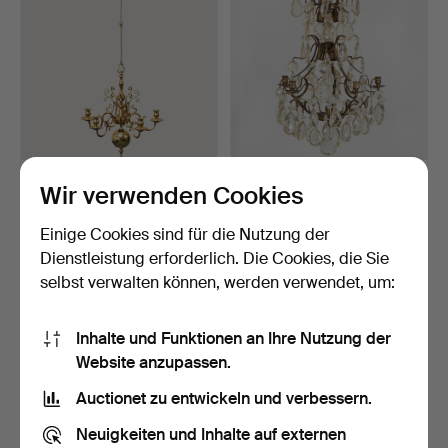
Barock-Kronleuchter von
Barocker Kronleuchter, 20.
Wir verwenden Cookies
Skultuna, zweite H…
Jahrhundert.
Beendet 20. Apr 2026
Beendet 13. Nov 2025
Einige Cookies sind für die Nutzung der
10 Gebote
12 Gebote
Dienstleistung erforderlich. Die Cookies, die Sie
158 USD
97 USD
selbst verwalten können, werden verwendet, um:
Inhalte und Funktionen an Ihre Nutzung der
Website anzupassen.
Auctionet zu entwickeln und verbessern.
Neuigkeiten und Inhalte auf externen