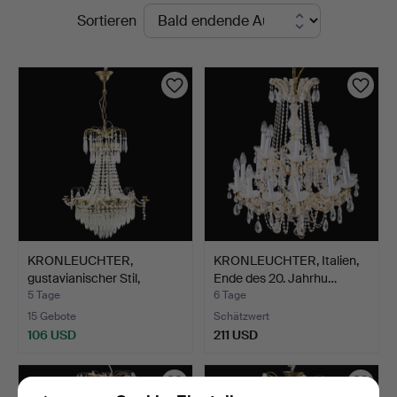
Laufende
Sortieren
Auktionen
KRONLEUCHTER,
KRONLEUCHTER, Italien,
gustavianischer Stil,
Ende des 20. Jahrhu…
zweite…
5 Tage
6 Tage
15 Gebote
Schätzwert
106 USD
211 USD