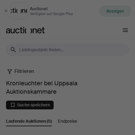
Auctionet
Anzeigen
Schließen
Verfügbar auf Google Play
Auctionet.com
Filtrieren
Kronleuchter
Kronleuchter bei Uppsala
bei
Auktionskammare
Uppsala
Suche speichern
Auktionskammare
Laufende Auktionen
(5)
Endpreise