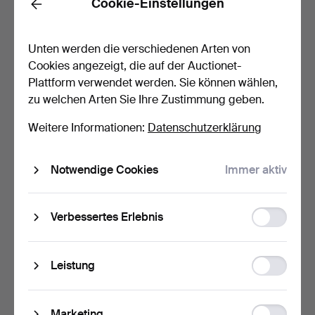
Cookie-Einstellungen
Back
Unten werden die verschiedenen Arten von
Cookies angezeigt, die auf der Auctionet-
Plattform verwendet werden. Sie können wählen,
zu welchen Arten Sie Ihre Zustimmung geben.
Weitere Informationen:
Datenschutzerklärung
KRONLEUCHTER, im
KRONLEUCHTER, Rokoko-
sengustavianischen Stil, …
Stil, 20. Jahrhundert.
6 Tage
7 Tage
Notwendige Cookies
Immer aktiv
2 Gebote
4 Gebote
37 USD
90 USD
Function
Verbessertes Erlebnis
storage
Statistic
Leistung
storage
Ad
Marketing