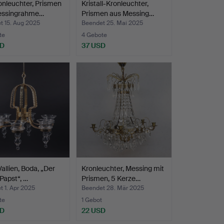
onleuchter, Prismen
Kristall-Kronleuchter,
essingrahme…
Prismen aus Messing…
t 15. Aug 2025
Beendet 25. Mai 2025
te
4 Gebote
SD
37 USD
Vallien, Boda, „Der
Kronleuchter, Messing mit
 Papst“, …
Prismen, 5 Kerze…
 1. Apr 2025
Beendet 28. Mär 2025
te
1 Gebot
SD
22 USD