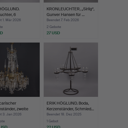
 HÖGLUND.
KRONLEUCHTER, „Sirlig“,
uchter, 6
Gunver Hansen für …
nhalter…
t 1. Mär 2026
Beendet 7. Feb 2026
te
2 Gebote
SD
27 USD
carischer
ERIK HÖGLUND. Boda,
ständer, zweite
Kerzenständer, Schmied…
t 3. Jan 2026
Beendet 18. Dez 2025
ote
1 Gebot
 USD
22 USD