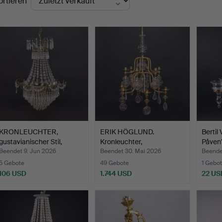
ortieren
KRONLEUCHTER,
ERIK HÖGLUND.
Bertil 
gustavianischer Stil,
Kronleuchter,
Påven"
zweite…
Schmiedeeisen …
Beendet 9. Jun 2026
Beendet 30. Mai 2026
Beende
5 Gebote
49 Gebote
1 Gebot
106 USD
1.744 USD
22 US