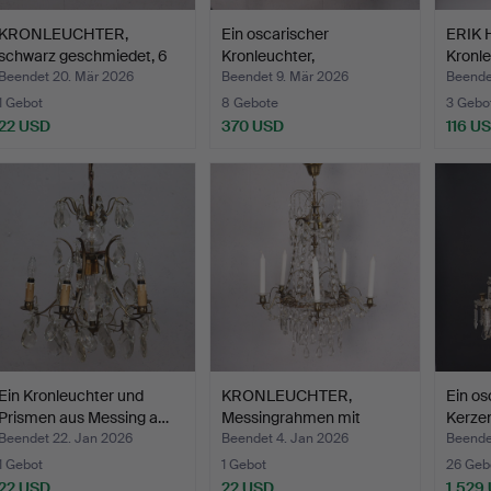
KRONLEUCHTER,
Ein oscarischer
ERIK
schwarz geschmiedet, 6
Kronleuchter,
Kronle
Kerze…
Jahrhundertw…
Kerze
Beendet 20. Mär 2026
Beendet 9. Mär 2026
Beende
1 Gebot
8 Gebote
3 Gebo
22 USD
370 USD
116 U
Ein Kronleuchter und
KRONLEUCHTER,
Ein os
Prismen aus Messing a…
Messingrahmen mit
Kerzen
Prismen, 6…
Hälf…
Beendet 22. Jan 2026
Beendet 4. Jan 2026
Beende
1 Gebot
1 Gebot
26 Geb
22 USD
22 USD
1.529