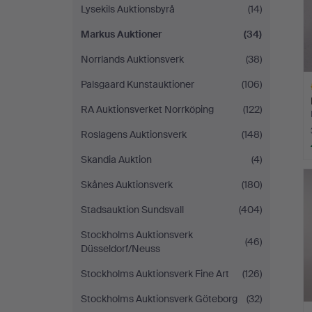
Lysekils Auktionsbyrå
(14)
Markus Auktioner
(34)
Norrlands Auktionsverk
(38)
Palsgaard Kunstauktioner
(106)
RA Auktionsverket Norrköping
(122)
Roslagens Auktionsverk
(148)
Skandia Auktion
(4)
A
O
Skånes Auktionsverk
(180)
Stadsauktion Sundsvall
(404)
Stockholms Auktionsverk
(46)
Düsseldorf/Neuss
Stockholms Auktionsverk Fine Art
(126)
Stockholms Auktionsverk Göteborg
(32)