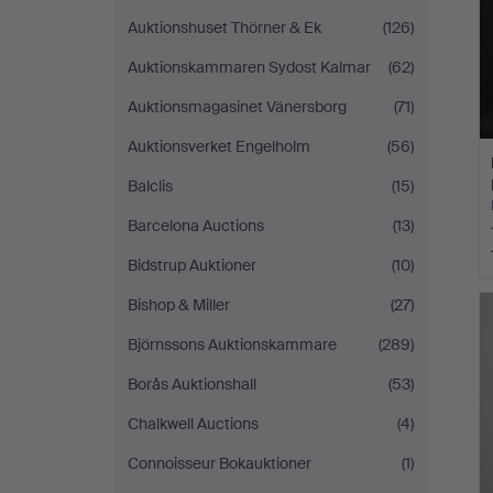
Auktionshuset Thörner & Ek
(126)
Auktionskammaren Sydost Kalmar
(62)
Auktionsmagasinet Vänersborg
(71)
Auktionsverket Engelholm
(56)
Balclis
(15)
Barcelona Auctions
(13)
Bidstrup Auktioner
(10)
Bishop & Miller
(27)
Björnssons Auktionskammare
(289)
Borås Auktionshall
(53)
Chalkwell Auctions
(4)
Connoisseur Bokauktioner
(1)