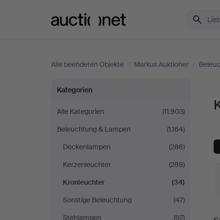
Auctionet.com
Alle beendeten Objekte
/
Markus Auktioner
/
Beleu
Kronleuchter
Kategorien
K
bei
Alle Kategorien
(11.903)
Beleuchtung & Lampen
(1.164)
Markus
Deckenlampen
(286)
Auktioner
Kerzenleuchter
(289)
Kronleuchter
(34)
Sonstige Beleuchtung
(47)
E
Stehlampen
(97)