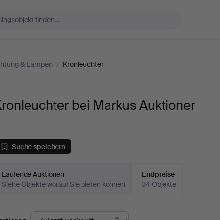
chtung & Lampen
/
Kronleuchter
ronleuchter bei Markus Auktioner
Suche speichern
Laufende Auktionen
Endpreise
Siehe Objekte worauf Sie bieten können
34 Objekte
ndpreise