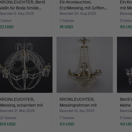
KRONLEUCHTER, Bertil
Ein Kronleuchter,
Ein Kr
Vallin für Boda Smide…
Erz/Messing, mit Griffen…
mit M
Beendet 5. Sep 2025
Beendet 24. Aug 2025
Beende
1 Gebot
7 Gebote
9 Gebo
22 USD
74 USD
95 U
KRONLEUCHTER,
KRONLEUCHTER,
Bertil 
Messing, scharniert mit
Messingrahmen mit
kleine
Pris…
Prismen, 6…
Beendet 21. Mai 2025
Beendet 14. Apr 2025
Beendet
22 Gebote
7 Gebote
5 Gebo
159 USD
53 USD
43 U