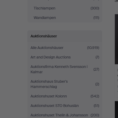
S
Tischlampen
(300)
Wandlampen
(111)
Auktionshäuser
Alle Auktionshäuser
(10.919)
Art and Design Auctions
(7)
Auktionsfirma Kenneth Svensson i
(27)
Kalmar
Auktionshaus Stuber's
(2)
Hammerschlag
Auktionshuset Kolonn
(542)
Auktionshuset STO Bohuslän
(51)
Auktionshuset Thelin & Johansson
(200)