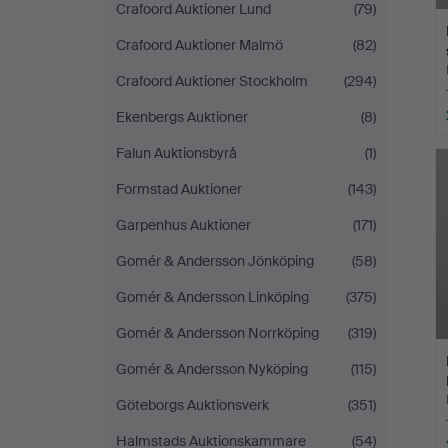
Crafoord Auktioner Lund
(79)
Crafoord Auktioner Malmö
(82)
Crafoord Auktioner Stockholm
(294)
Ekenbergs Auktioner
(8)
Falun Auktionsbyrå
(1)
Formstad Auktioner
(143)
Garpenhus Auktioner
(171)
Gomér & Andersson Jönköping
(58)
Gomér & Andersson Linköping
(375)
Gomér & Andersson Norrköping
(319)
Gomér & Andersson Nyköping
(115)
Göteborgs Auktionsverk
(351)
Halmstads Auktionskammare
(54)