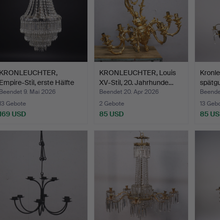
KRONLEUCHTER,
KRONLEUCHTER, Louis
Kronle
Empire-Stil, erste Hälfte
XV-Stil, 20. Jahrhunde…
spätgu
de…
…
Beendet 9. Mai 2026
Beendet 20. Apr 2026
Beendet
13 Gebote
2 Gebote
13 Geb
169 USD
85 USD
85 U