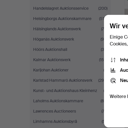
Handelslagret Auktionsservice
(200)
Helsingborgs Auktionskammare
(515)
Wir v
Hälsinglands Auktionsverk
(79)
Einige C
Höganäs Auktionsverk
(99)
Cookies,
Höörs Auktionshall
(30)
Inh
Kalmar Auktionsverk
(156)
Auc
Karljohan Auktioner
(3)
Neu
Karlstad Hammarö Auktionsverk
(294)
Kunst- und Auktionshaus Kleinhenz
(2)
Weitere 
Laholms Auktionskammare
(84)
Lawrences Auctioneers
(74)
Limhamns Auktionsbyrå
(51)