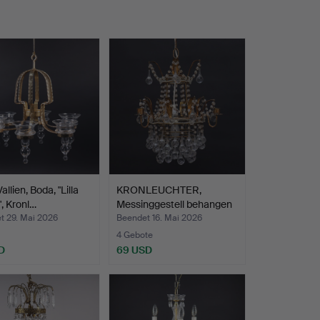
Vallien, Boda, "Lilla
KRONLEUCHTER,
, Kronl…
Messinggestell behangen
mit …
t 29. Mai 2026
Beendet 16. Mai 2026
4 Gebote
D
69 USD