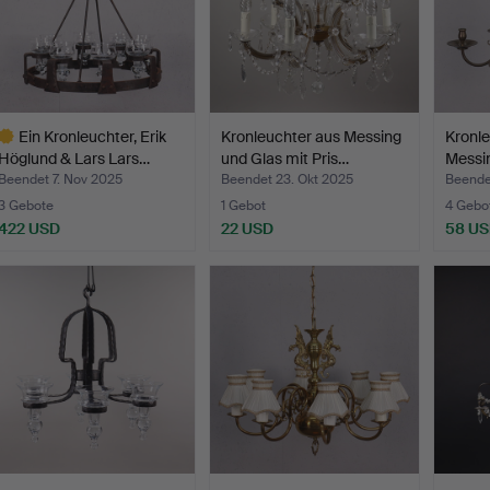
Ein Kronleuchter, Erik
Kronleuchter aus Messing
Kronle
Höglund & Lars Lars…
und Glas mit Pris…
Messi
Beendet 7. Nov 2025
Beendet 23. Okt 2025
Beende
3 Gebote
1 Gebot
4 Gebo
422 USD
22 USD
58 U
usgewähltes
bjekt