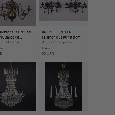
uchter aus Erz und
KRONLEUCHTER,
ng, Barockst…
Prismen aus Kunststoff
und G…
t 8. Okt 2025
Beendet 18. Sep 2025
te
1 Gebot
SD
22 USD