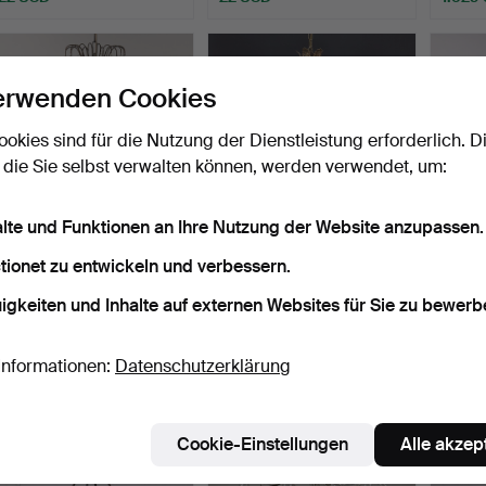
erwenden Cookies
ookies sind für die Nutzung der Dienstleistung erforderlich. D
 die Sie selbst verwalten können, werden verwendet, um:
alte und Funktionen an Ihre Nutzung der Website anzupassen.
Kronleuchter aus Messing
KRONLEUCHTER,
ERIK 
tionet zu entwickeln und verbessern.
mit Prismen, zwei…
Titanus, Schweden,
Kronl
igkeiten und Inhalte auf externen Websites für Sie zu bewerb
Empire-St…
Beendet 14. Dez 2025
Beendet 12. Dez 2025
Beende
18 Gebote
7 Gebote
22 Geb
127 USD
211 USD
159 U
Informationen:
Datenschutzerklärung
Cookie-Einstellungen
Alle akzep