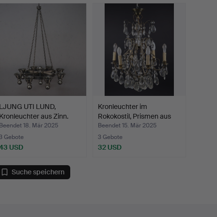
LJUNG UTI LUND,
Kronleuchter im
Kronleuchter aus Zinn.
Rokokostil, Prismen aus
Me…
Beendet 18. Mär 2025
Beendet 15. Mär 2025
3 Gebote
3 Gebote
43 USD
32 USD
Suche speichern