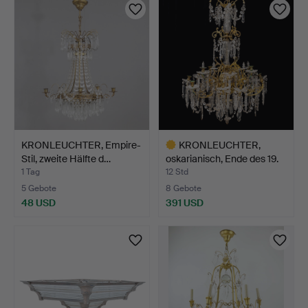
Objekt
KRONLEUCHTER, Empire-
KRONLEUCHTER,
Stil, zweite Hälfte d…
oskarianisch, Ende des 19.
J…
1 Tag
12 Std
5 Gebote
8 Gebote
48 USD
391 USD
Ausgewähltes
Objekt