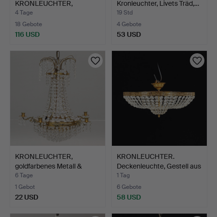
KRONLEUCHTER,
Kronleuchter, Livets Träd,…
GESCHMIEDET, G…
4 Tage
19 Std
18 Gebote
4 Gebote
116 USD
53 USD
KRONLEUCHTER,
KRONLEUCHTER.
goldfarbenes Metall &
Deckenleuchte, Gestell aus
Prisme…
g…
6 Tage
1 Tag
1 Gebot
6 Gebote
22 USD
58 USD