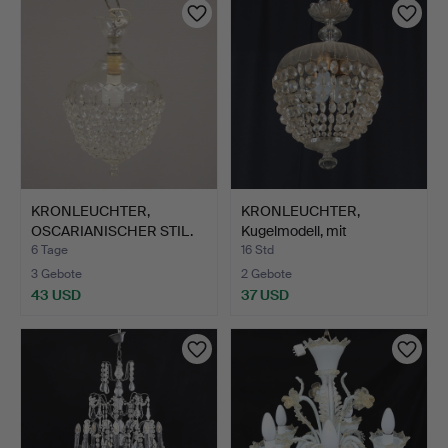
KRONLEUCHTER,
KRONLEUCHTER,
OSCARIANISCHER STIL.
Kugelmodell, mit
Glaskuppel …
6 Tage
16 Std
3 Gebote
2 Gebote
43 USD
37 USD