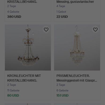
KRISTALLBEHANG.
Messing, gustavianischer
Messingge…
Sti…
2 Tage
4 Tage
4 Gebote
1 Gebot
380 USD
22 USD
KRONLEUCHTER MIT
PRISMENLEUCHTER.
KRISTALLBEHANG.
Messinggestell mit Glaspr…
Messingge…
2 Tage
2 Tage
11 Gebote
6 Gebote
80 USD
151 USD