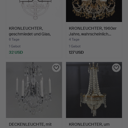
KRONLEUCHTER,
KRONLEUCHTER, 1960er
geschmiedet und Glas,
Jahre, wahrscheinlich…
vermut…
6 Tage
4 Tage
1 Gebot
1 Gebot
32 USD
127 USD
DECKENLEUCHTE, mit
KRONLEUCHTER, um