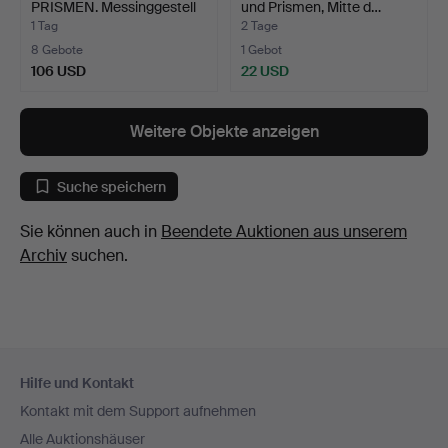
PRISMEN. Messinggestell
und Prismen, Mitte d…
m…
1 Tag
2 Tage
8 Gebote
1 Gebot
106 USD
22 USD
Weitere Objekte anzeigen
Suche speichern
Sie können auch in
Beendete Auktionen aus unserem
Archiv
suchen.
Fußzeilen-
Hilfe und Kontakt
Navigation
Kontakt mit dem Support aufnehmen
Alle Auktionshäuser