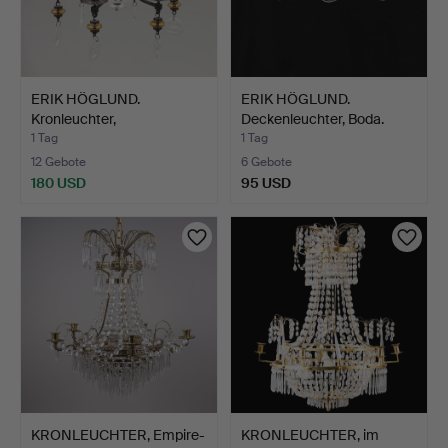
ERIK HÖGLUND.
ERIK HÖGLUND.
Kronleuchter,
Deckenleuchter, Boda.
dazugehöriger …
1 Tag
1 Tag
12 Gebote
6 Gebote
180 USD
95 USD
KRONLEUCHTER, Empire-
KRONLEUCHTER, im