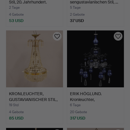
Stil, 20. Jahrhundert.
sengustavianischen Stil, …
2 Tage
5 Tage
4 Gebote
2 Gebote
53 USD
37 USD
KRONLEUCHTER,
ERIK HÖGLUND.
GUSTAVIANISCHER STIL,
Kronleuchter,
UM 190…
Glas/Schmiedee…
19 Std
6 Tage
4 Gebote
20 Gebote
85 USD
317 USD