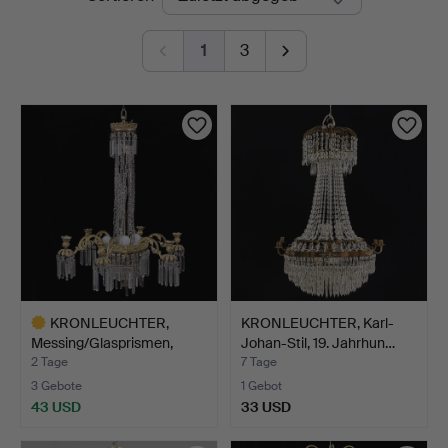
Auktionen
1
3
KRONLEUCHTER,
KRONLEUCHTER, Karl-
Messing/Glasprismen,
Johan-Stil, 19. Jahrhun…
19./20.…
2 Tage
7 Tage
3 Gebote
1 Gebot
43 USD
33 USD
Ausgewähltes