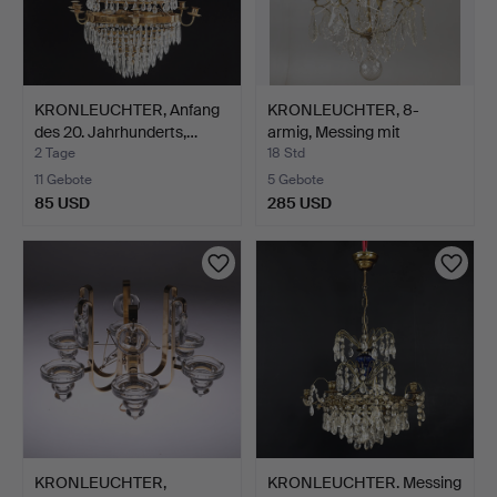
KRONLEUCHTER, Anfang
KRONLEUCHTER, 8-
des 20. Jahrhunderts,…
armig, Messing mit
Prismen…
2 Tage
18 Std
11 Gebote
5 Gebote
85 USD
285 USD
KRONLEUCHTER,
KRONLEUCHTER. Messing