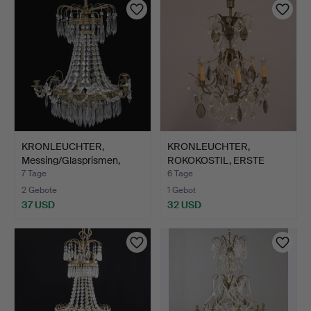
KRONLEUCHTER,
KRONLEUCHTER,
Messing/Glasprismen,
ROKOKOSTIL, ERSTE
Mitte d…
HÄLFTE DES…
7 Tage
6 Tage
2 Gebote
1 Gebot
37 USD
32 USD