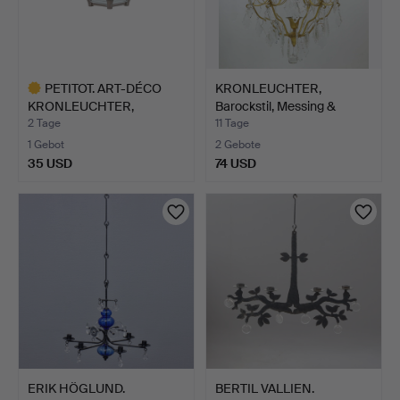
PETITOT. ART-DÉCO
KRONLEUCHTER,
KRONLEUCHTER,
Barockstil, Messing &
GEFERTIGT …
Prisme…
2 Tage
11 Tage
1 Gebot
2 Gebote
35 USD
74 USD
Ausgewähltes
Objekt
ERIK HÖGLUND.
BERTIL VALLIEN.