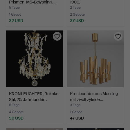
Prismen, MS-Belysning, …
1900.
5 Tage
2 Tage
1 Gebot
2 Gebote
32 USD
37 USD
KRONLEUCHTER, Rokoko-
Kronleuchter aus Messing
Stil, 20. Jahrhundert.
mit zwölf zylinde…
6 Tage
3 Tage
4 Gebote
1 Gebot
90 USD
47 USD