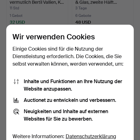
vermutlich Bertil Vallien, K…
& Glas, zweite Hälft…
11 Std
3 Tage
1 Gebot
6 Gebote
32 USD
48 USD
Wir verwenden Cookies
Einige Cookies sind für die Nutzung der
Dienstleistung erforderlich. Die Cookies, die Sie
selbst verwalten können, werden verwendet, um:
Inhalte und Funktionen an Ihre Nutzung der
Website anzupassen.
Auctionet zu entwickeln und verbessern.
KRONLEUCHTER,
FOG & MØRUP:
Jugendstil, Messing, Anfang
Achtarmiger 'Tulipan'
Neuigkeiten und Inhalte auf externen
…
Kronleu…
6 Tage
5 Tage
Websites für Sie zu bewerben.
1 Gebot
2 Gebote
32 USD
55 USD
Weitere Informationen:
Datenschutzerklärung