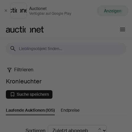
Auctionet
Anzeigen
Schließen
Verfügbar auf Google Play
Auctionet.com
Filtrieren
Kronleuchter
Kronleuchter
Suche speichern
Laufende Auktionen
(105)
Endpreise
Laufende
Sortieren