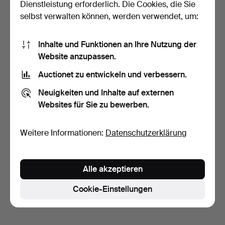
Dienstleistung erforderlich. Die Cookies, die Sie
selbst verwalten können, werden verwendet, um:
Inhalte und Funktionen an Ihre Nutzung der
Website anzupassen.
Auctionet zu entwickeln und verbessern.
BERTIL VALLIEN.
KRONLEUCHTER,
Neuigkeiten und Inhalte auf externen
Eisen/Glas, …
5 Tage
Websites für Sie zu bewerben.
Schätzwert
106 USD
Weitere Informationen:
Datenschutzerklärung
Suche speichern
Sie können auch in
Beendete Auktionen aus unserem
Alle akzeptieren
Archiv
suchen.
Cookie-Einstellungen