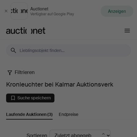
Auctionet
Anzeigen
Schließen
Verfügbar auf Google Play
Auctionet.com
Filtrieren
Kronleuchter
Kronleuchter bei Kalmar Auktionsverk
bei
Suche speichern
Kalmar
Laufende Auktionen
(3)
Endpreise
Auktionsverk
Laufende
Sortieren