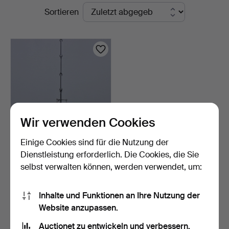
Laufende
Sortieren
Auktionen
Wir verwenden Cookies
Einige Cookies sind für die Nutzung der
ERIK HÖGLUND.
Dienstleistung erforderlich. Die Cookies, die Sie
KRONLEUCHTER,
selbst verwalten können, werden verwendet, um:
GESCHMIEDET, G…
2 Tage
19 Gebote
127 USD
Inhalte und Funktionen an Ihre Nutzung der
Website anzupassen.
Suche speichern
Auctionet zu entwickeln und verbessern.