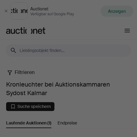
Auctionet
Anzeigen
Schließen
Verfügbar auf Google Play
Auctionet.com
Filtrieren
Kronleuchter
Kronleuchter bei Auktionskammaren
bei
Sydost Kalmar
Auktionskammaren
Suche speichern
Sydost
Laufende Auktionen
(1)
Endpreise
Kalmar