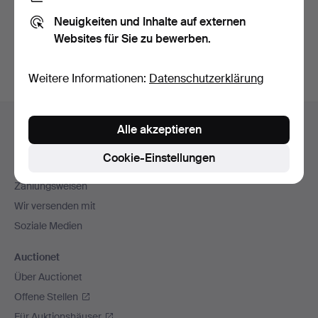
Sie können auch in
Beendete Auktionen aus unserem
Neuigkeiten und Inhalte auf externen
Archiv
suchen.
Websites für Sie zu bewerben.
Weitere Informationen:
Datenschutzerklärung
Fußzeilen-
Hilfe und Kontakt
Alle akzeptieren
Navigation
Kontakt mit dem Support aufnehmen
Cookie-Einstellungen
Alle Auktionshäuser
Zahlungsweisen
Wir versenden mit
Soziale Medien
Auctionet
Über Auctionet
Offene Stellen
Für Auktionshäuser