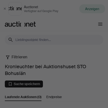
Auctionet
Anzeigen
Schließen
Verfügbar auf Google Play
Auctionet.com
Filtrieren
Kronleuchter
Kronleuchter bei Auktionshuset STO
bei
Bohuslän
Auktionshuset
Suche speichern
STO
Laufende Auktionen
(0)
Endpreise
Bohuslän