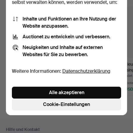
Alle Objekte anzeigen
selbst verwalten können, werden verwendet, um:
Inhalte und Funktionen an Ihre Nutzung der
Website anzupassen.
Auctionet zu entwickeln und verbessern.
Neuigkeiten und Inhalte auf externen
Websites für Sie zu bewerben.
KRISTALLKRONA,
KRONLEUCHTER,
Kronleu
Messing, Prismen, 20.
Messing und Glas, 20.
Messing
Weitere Informationen:
Datenschutzerklärung
Jahrh…
Jahrhu…
Boll…
Beendet 14. Jun 2026
Beendet 1. Mai 2026
Beendet 
2 Gebote
8 Gebote
3 Gebot
43 USD
69 USD
53 US
Alle akzeptieren
Cookie-Einstellungen
Fußzeilen-
Hilfe und Kontakt
Navigation