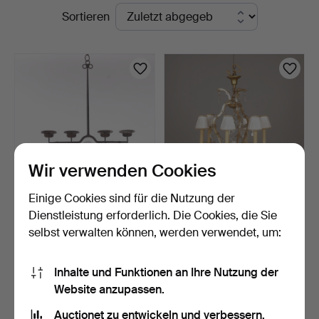
Laufende
Sortieren
i
Auktionen
Kalmar
Wir verwenden Cookies
Einige Cookies sind für die Nutzung der
KRONLEUCHTER,
KRONLEUCHTER, 6-
Dienstleistung erforderlich. Die Cookies, die Sie
geschmiedet und Glas,
armig, Modell Maria
selbst verwalten können, werden verwendet, um:
vermut…
Theres…
6 Tage
5 Tage
1 Gebot
Schätzwert
32 USD
64 USD
Inhalte und Funktionen an Ihre Nutzung der
Website anzupassen.
Suche speichern
Auctionet zu entwickeln und verbessern.