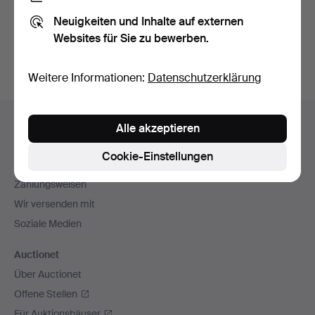
Sie können auch in
Beendete Auktionen aus unserem
Neuigkeiten und Inhalte auf externen
Archiv
suchen.
Websites für Sie zu bewerben.
Weitere Informationen:
Datenschutzerklärung
Fußzeilen-
Hilfe und Kontakt
Alle akzeptieren
Navigation
Kontakt mit dem Support aufnehmen
Cookie-Einstellungen
Alle Auktionshäuser
Zahlungsweisen
Wir versenden mit
Soziale Medien
Auctionet
Über Auctionet
Offene Stellen
Für Auktionshäuser