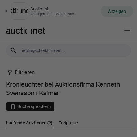
Auctionet
Anzeigen
Schließen
Verfügbar auf Google Play
Auctionet.com
Filtrieren
Kronleuchter
Kronleuchter bei Auktionsfirma Kenneth
bei
Svensson i Kalmar
Auktionsfirma
Suche speichern
Kenneth
Laufende Auktionen
(2)
Endpreise
Svensson