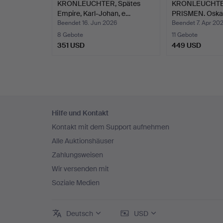
KRONLEUCHTER, Spätes
KRONLEUCHTE
Empire, Karl-Johan, e…
PRISMEN. Oskar
Beendet 16. Jun 2026
Beendet 7. Apr 20
8 Gebote
11 Gebote
351 USD
449 USD
Fußzeilen-
Hilfe und Kontakt
Navigation
Kontakt mit dem Support aufnehmen
Alle Auktionshäuser
Zahlungsweisen
Wir versenden mit
Soziale Medien
Deutsch
USD