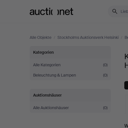
Auctionet.com
Alle Objekte
/
Stockholms Auktionsverk Helsinki
/
B
Kronleuchter
Kategorien
K
bei
H
Alle Kategorien
(0)
Beleuchtung & Lampen
(0)
Stockholms
Auktionsverk
Auktionshäuser
Helsinki
Alle Auktionshäuser
(0)
L
W