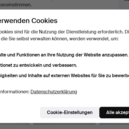
uktionen
bereinstimmen.
licken Sie oben auf
“Suche speichern”
, um eine
erwenden Cookies
ail zu erhalten, sobald dieses Objekt
ereingekommen ist.
ookies sind für die Nutzung der Dienstleistung erforderlich. D
 die Sie selbst verwalten können, werden verwendet, um:
 Archiv, die mit Ihrer Suche übereinsti
alte und Funktionen an Ihre Nutzung der Website anzupassen.
tionet zu entwickeln und verbessern.
igkeiten und Inhalte auf externen Websites für Sie zu bewerb
Informationen:
Datenschutzerklärung
Cookie-Einstellungen
Alle akzep