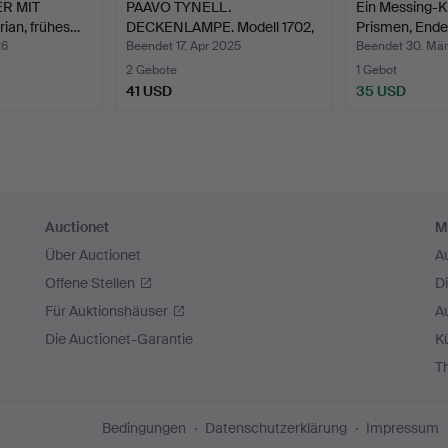
R MIT
PAAVO TYNELL.
Ein Messing-K
ian, frühes…
DECKENLAMPE. Modell 1702,
Prismen, End
Ta…
26
Beendet 17. Apr 2025
Beendet 30. Mä
2 Gebote
1 Gebot
41 USD
35 USD
Auctionet
M
Über Auctionet
A
Offene Stellen
D
Für Auktionshäuser
A
Die Auctionet-Garantie
Kü
T
Bedingungen
Datenschutzerklärung
Impressum