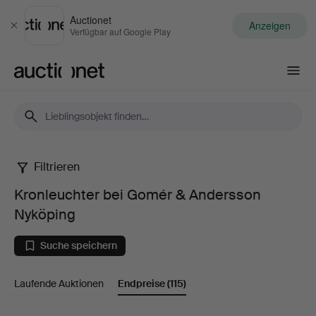
Auctionet
Anzeigen
Schließen
Verfügbar auf Google Play
Auctionet.com
Filtrieren
Kronleuchter
Kronleuchter bei Gomér & Andersson
bei
Nyköping
Gomér
Suche speichern
&
Laufende Auktionen
Endpreise
(115)
Andersson