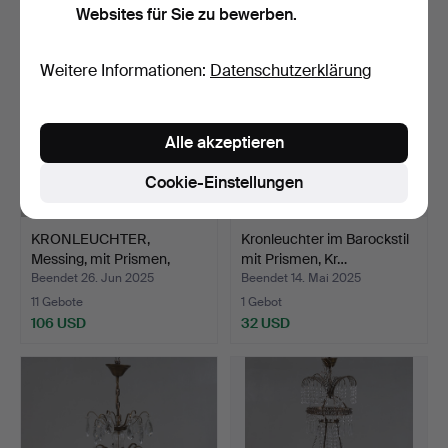
Websites für Sie zu bewerben.
Weitere Informationen:
Datenschutzerklärung
Alle akzeptieren
Cookie-Einstellungen
KRONLEUCHTER,
Kronleuchter im Barockstil
Messing, mit Prismen,
mit Prismen, Kr…
gustav…
Beendet 26. Jun 2025
Beendet 14. Mai 2025
11 Gebote
1 Gebot
106 USD
32 USD