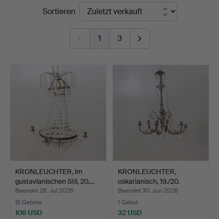
Endpreise
Sortieren
Nyköping
1
3
KRONLEUCHTER, im
KRONLEUCHTER,
gustavianischen Stil, 20.…
oskarianisch, 19./20.
Jahrhu…
Beendet 26. Jul 2026
Beendet 30. Jun 2026
15 Gebote
1 Gebot
106 USD
32 USD