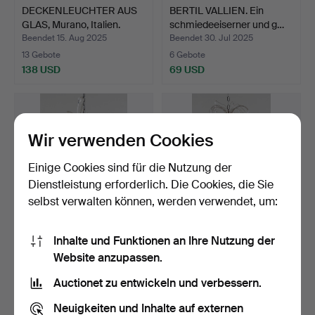
DECKENLEUCHTER AUS
BERTIL VALLIEN. Ein
GLAS, Murano, Italien.
schmiedeeiserner und g…
Beendet 15. Aug 2025
Beendet 30. Jul 2025
13 Gebote
6 Gebote
138 USD
69 USD
Wir verwenden Cookies
Einige Cookies sind für die Nutzung der
Dienstleistung erforderlich. Die Cookies, die Sie
selbst verwalten können, werden verwendet, um:
Inhalte und Funktionen an Ihre Nutzung der
Ein Kronleuchter im
Kronleuchter im
Website anzupassen.
gustavianischen Stil, …
gustavianischen Stil, 20. …
Beendet 19. Jul 2025
Beendet 19. Jul 2025
Auctionet zu entwickeln und verbessern.
30 Gebote
25 Gebote
303 USD
317 USD
Neuigkeiten und Inhalte auf externen