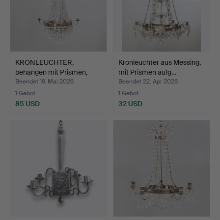
KRONLEUCHTER,
Kronleuchter aus Messing,
behangen mit Prismen,
mit Prismen aufg…
Messin…
Beendet 19. Mai 2026
Beendet 22. Apr 2026
1 Gebot
1 Gebot
85 USD
32 USD