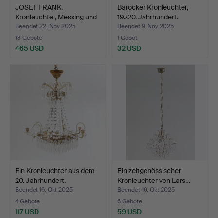
JOSEF FRANK.
Barocker Kronleuchter,
Kronleuchter, Messing und
19./20. Jahrhundert.
lac…
Beendet 22. Nov 2025
Beendet 9. Nov 2025
18 Gebote
1 Gebot
465 USD
32 USD
Ein Kronleuchter aus dem
Ein zeitgenössischer
20. Jahrhundert.
Kronleuchter von Lars…
Beendet 16. Okt 2025
Beendet 10. Okt 2025
4 Gebote
6 Gebote
117 USD
59 USD