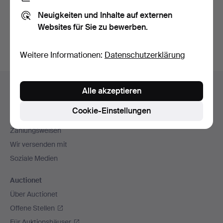
Sie können auch in
Beendete Auktionen aus unserem
Neuigkeiten und Inhalte auf externen
Archiv
suchen.
Websites für Sie zu bewerben.
Weitere Informationen:
Datenschutzerklärung
Fußzeilen-
Hilfe und Kontakt
Alle akzeptieren
Navigation
Kontakt mit dem Support aufnehmen
Cookie-Einstellungen
Alle Auktionshäuser
Zahlungsweisen
Wir versenden mit
Soziale Medien
Auctionet
Über Auctionet
Offene Stellen
Für Auktionshäuser