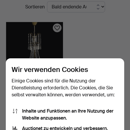
Laufende
Sortieren
Auktionen
Wir verwenden Cookies
Einige Cookies sind für die Nutzung der
KRONLEUCHTER,
Dienstleistung erforderlich. Die Cookies, die Sie
oskarianisch, um 1900,
selbst verwalten können, werden verwendet, um:
Geste…
6 Tage
Schätzwert
158 USD
Inhalte und Funktionen an Ihre Nutzung der
Website anzupassen.
Suche speichern
Auctionet zu entwickeln und verbessern.