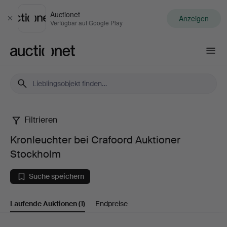
Auctionet
Anzeigen
Schließen
Verfügbar auf Google Play
Auctionet.com
Filtrieren
Kronleuchter
Kronleuchter bei Crafoord Auktioner
bei
Stockholm
Crafoord
Suche speichern
Auktioner
Laufende Auktionen
(1)
Endpreise
Stockholm