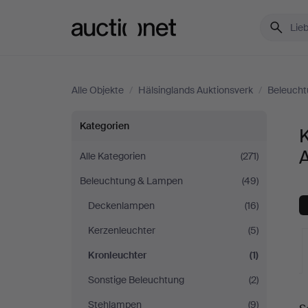
Auctionet.com
Alle Objekte
/
Hälsinglands Auktionsverk
/
Beleuch
Kronleuchter
Kategorien
K
bei
Alle Kategorien
(271)
Beleuchtung & Lampen
(49)
Hälsinglands
Deckenlampen
(16)
Auktionsverk
Kerzenleuchter
(5)
Kronleuchter
(1)
Sonstige Beleuchtung
(2)
L
Stehlampen
(9)