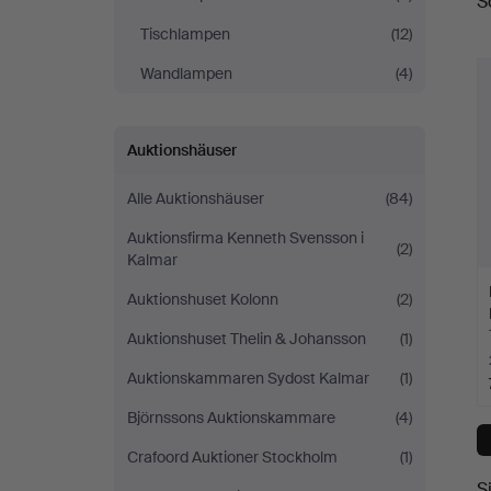
S
A
Tischlampen
(12)
Wandlampen
(4)
Auktionshäuser
Alle Auktionshäuser
(84)
Auktionsfirma Kenneth Svensson i
(2)
Kalmar
Auktionshuset Kolonn
(2)
Auktionshuset Thelin & Johansson
(1)
Auktionskammaren Sydost Kalmar
(1)
Björnssons Auktionskammare
(4)
Crafoord Auktioner Stockholm
(1)
S