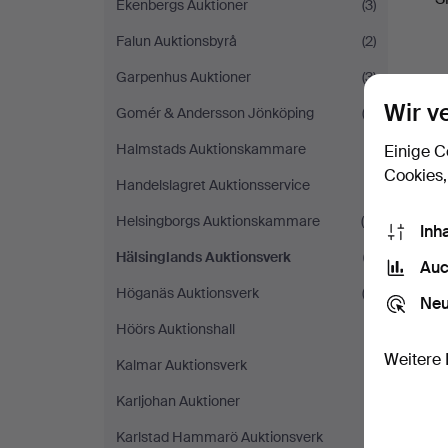
Ekenbergs Auktioner
(3)
Falun Auktionsbyrå
(2)
Garpenhus Auktioner
(3)
Wir v
Gomér & Andersson Jönköping
(3)
Halmstads Auktionskammare
(1)
Einige C
Cookies,
Handelslagret Auktionsservice
(1)
Helsingborgs Auktionskammare
(8)
Inh
Hälsinglands Auktionsverk
(1)
Auc
Höganäs Auktionsverk
(3)
Neu
Höörs Auktionshall
(1)
Weitere 
Kalmar Auktionsverk
(1)
Karljohan Auktioner
(1)
Karlstad Hammarö Auktionsverk
(1)