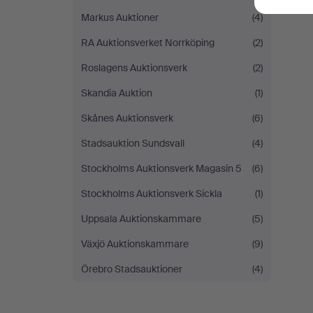
Markus Auktioner
(4)
RA Auktionsverket Norrköping
(2)
Roslagens Auktionsverk
(2)
Skandia Auktion
(1)
Skånes Auktionsverk
(6)
Stadsauktion Sundsvall
(4)
Stockholms Auktionsverk Magasin 5
(6)
Stockholms Auktionsverk Sickla
(1)
Uppsala Auktionskammare
(5)
Växjö Auktionskammare
(9)
Örebro Stadsauktioner
(4)