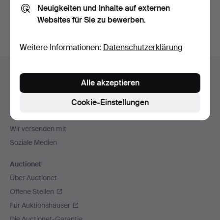
Neuigkeiten und Inhalte auf externen
Archiv
suchen.
Websites für Sie zu bewerben.
Weitere Informationen:
Datenschutzerklärung
Fußzeilen-
Hilfe und Kontakt
Navigation
Alle akzeptieren
Kontakt mit dem Support aufnehmen
Alle Auktionshäuser
Cookie-Einstellungen
Zahlungsweisen
Wir versenden mit
Soziale Medien
Auctionet
Über Auctionet
Offene Stellen
Für Auktionshäuser
Die Auctionet-Garantie