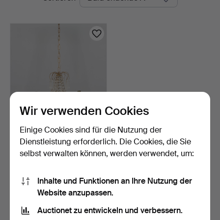
Auktionen
Wir verwenden Cookies
Einige Cookies sind für die Nutzung der
DECKENLEUCHTER mit
Prismen.
Dienstleistung erforderlich. Die Cookies, die Sie
5 Tage
selbst verwalten können, werden verwendet, um:
Schätzwert
53 USD
Inhalte und Funktionen an Ihre Nutzung der
Website anzupassen.
Suche speichern
Auctionet zu entwickeln und verbessern.
Sie können auch in
Beendete Auktionen aus unserem