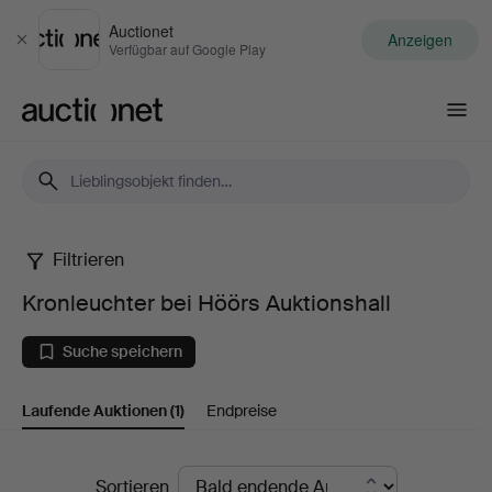
Auctionet
Anzeigen
Schließen
Verfügbar auf Google Play
Auctionet.com
Filtrieren
Kronleuchter
Kronleuchter bei Höörs Auktionshall
bei
Suche speichern
Höörs
Laufende Auktionen
(1)
Endpreise
Auktionshall
Laufende
Sortieren