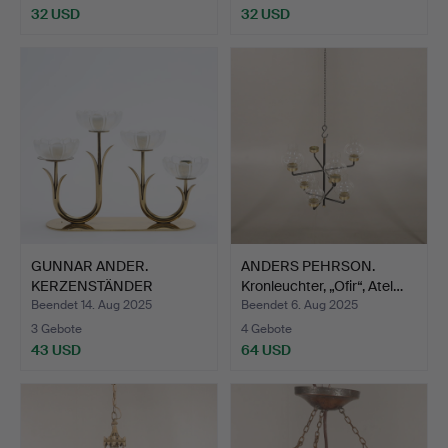
32 USD
32 USD
GUNNAR ANDER.
ANDERS PEHRSON.
KERZENSTÄNDER
Kronleuchter, „Ofir“, Atel…
Messing/Glas.
Beendet 14. Aug 2025
Beendet 6. Aug 2025
3 Gebote
4 Gebote
43 USD
64 USD