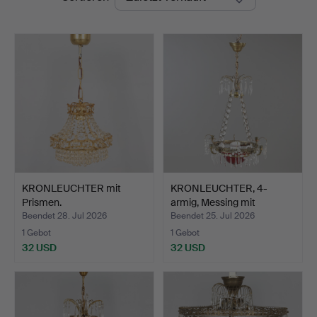
KRONLEUCHTER mit
KRONLEUCHTER, 4-
Prismen.
armig, Messing mit
Prismen…
Beendet 28. Jul 2026
Beendet 25. Jul 2026
1 Gebot
1 Gebot
32 USD
32 USD