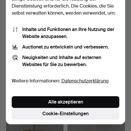
80 USD
739 USD
Dienstleistung erforderlich. Die Cookies, die Sie
selbst verwalten können, werden verwendet, um:
Inhalte und Funktionen an Ihre Nutzung der
Website anzupassen.
Auctionet zu entwickeln und verbessern.
Neuigkeiten und Inhalte auf externen
Websites für Sie zu bewerben.
Kronleuchter, Empire-Stil,
DECKENLEUCHTE, mit 12
Weitere Informationen:
Datenschutzerklärung
20. Jahrhundert.
Lichtpunkten, Holz/M…
Beendet 9. Okt 2023
Beendet 28. Feb 2023
16 Gebote
1 Gebot
Alle akzeptieren
106 USD
32 USD
Cookie-Einstellungen