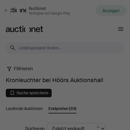
Auctionet
Anzeigen
Schließen
Verfügbar auf Google Play
Auctionet.com
Filtrieren
Kronleuchter
Kronleuchter bei Höörs Auktionshall
bei
Suche speichern
Höörs
Laufende Auktionen
Endpreise
(30)
Auktionshall
Endpreise
Sortieren