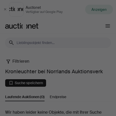
Auctionet
Anzeigen
Schließen
Verfügbar auf Google Play
Auctionet.com
Filtrieren
Kronleuchter
Kronleuchter bei Norrlands Auktionsverk
bei
Suche speichern
Norrlands
Laufende Auktionen
(0)
Endpreise
Auktionsverk
Laufende
Wir haben leider keine Objekte, die mit Ihrer Suche