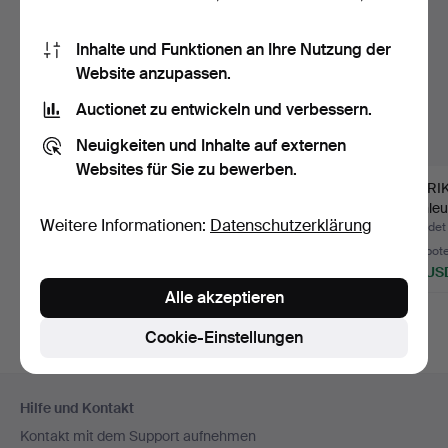
Inhalte und Funktionen an Ihre Nutzung der
Website anzupassen.
Auctionet zu entwickeln und verbessern.
Neuigkeiten und Inhalte auf externen
Websites für Sie zu bewerben.
KRONLEUCHTER, 6-
KRONLEUCHTER,
ERI
armig, Messing, 20.
Messing, Glas, Empire-
Kronleu
Weitere Informationen:
Datenschutzerklärung
Jahrhu…
Stil. …
Schmie
Beendet 24. Jul 2026
Beendet 23. Jul 2026
Beendet 
4 Gebote
1 Gebot
4 Gebot
53 USD
32 USD
139 US
Alle akzeptieren
Ausgewäh
Objekt
Cookie-Einstellungen
Fußzeilen-
Hilfe und Kontakt
Navigation
Kontakt mit dem Support aufnehmen