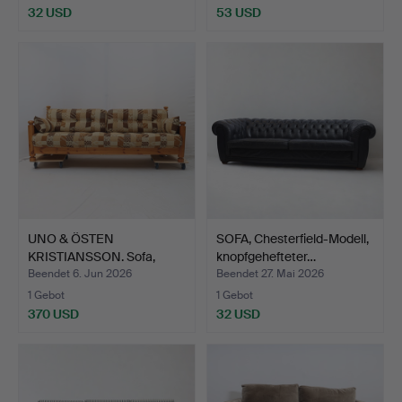
32 USD
53 USD
UNO & ÖSTEN
SOFA, Chesterfield-Modell,
KRISTIANSSON. Sofa,
knopfgehefteter…
1960-1970e…
Beendet 6. Jun 2026
Beendet 27. Mai 2026
1 Gebot
1 Gebot
370 USD
32 USD