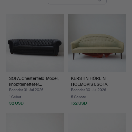
Auktionsbyrå
SOFA, Chesterfield-Modell,
KERSTIN HÖRLIN
knopfgehefteter…
HOLMQVIST. SOFA,
"Paradiset…
Beendet 31. Jul 2026
Beendet 30. Jul 2026
1 Gebot
5 Gebote
32 USD
152 USD