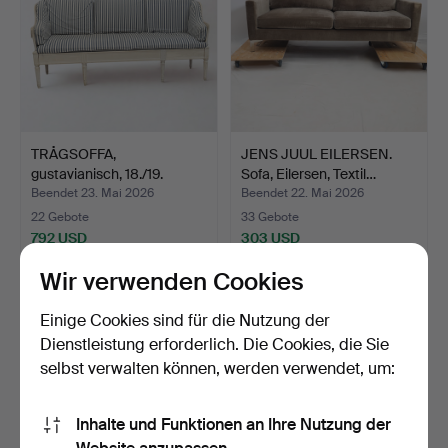
TRÅGSOFFA,
JENS JUUL EILERSEN.
gustavianisch, 18./19.
Sofa, Eilersen, Textil…
Jahrhund…
Beendet 23. Mai 2026
Beendet 22. Mai 2026
22 Gebote
33 Gebote
792 USD
303 USD
Wir verwenden Cookies
Einige Cookies sind für die Nutzung der
Dienstleistung erforderlich. Die Cookies, die Sie
selbst verwalten können, werden verwendet, um:
Inhalte und Funktionen an Ihre Nutzung der