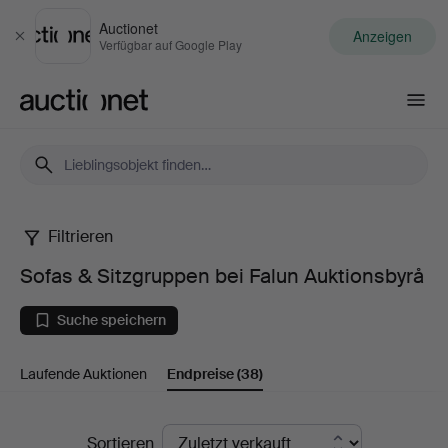
Auctionet
Anzeigen
Schließen
Verfügbar auf Google Play
Auctionet.com
Filtrieren
Sofas
Sofas & Sitzgruppen bei Falun Auktionsbyrå
&
Suche speichern
Sitzgruppen
Laufende Auktionen
Endpreise
(38)
bei
Falun
Endpreise
Sortieren