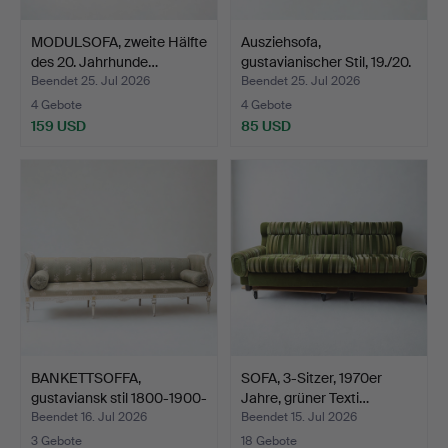
MODULSOFA, zweite Hälfte
Ausziehsofa,
des 20. Jahrhunde…
gustavianischer Stil, 19./20.
…
Beendet 25. Jul 2026
Beendet 25. Jul 2026
4 Gebote
4 Gebote
159 USD
85 USD
BANKETTSOFFA,
SOFA, 3-Sitzer, 1970er
gustaviansk stil 1800-1900-
Jahre, grüner Texti…
t…
Beendet 16. Jul 2026
Beendet 15. Jul 2026
3 Gebote
18 Gebote