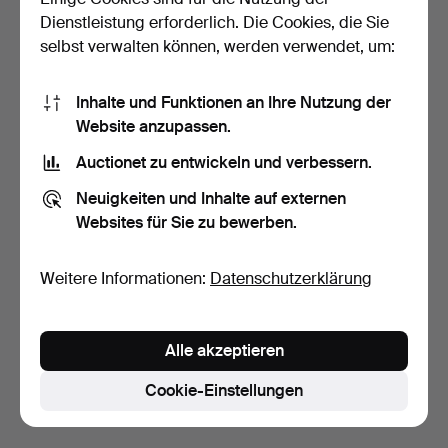
Dienstleistung erforderlich. Die Cookies, die Sie
selbst verwalten können, werden verwendet, um:
Inhalte und Funktionen an Ihre Nutzung der
Website anzupassen.
Auctionet zu entwickeln und verbessern.
SCHLAFSOFA aus
MOGENS HANSEN.
Neuigkeiten und Inhalte auf externen
Kiefernholz, Skandinavien,
Dreisitzersofa bezogen mit
Websites für Sie zu bewerben.
…
…
3 Tage
7 Tage
Schätzwert
Schätzwert
248 USD
310 USD
Weitere Informationen:
Datenschutzerklärung
Suche speichern
Alle akzeptieren
Sie können auch in
Beendete Auktionen aus unserem
Archiv
suchen.
Cookie-Einstellungen