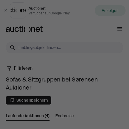
Auctionet
Anzeigen
Schließen
Verfügbar auf Google Play
Auctionet.com
Filtrieren
Sofas
Sofas & Sitzgruppen bei Sørensen
&
Auktioner
Sitzgruppen
Suche speichern
bei
Laufende Auktionen
(4)
Endpreise
Sørensen