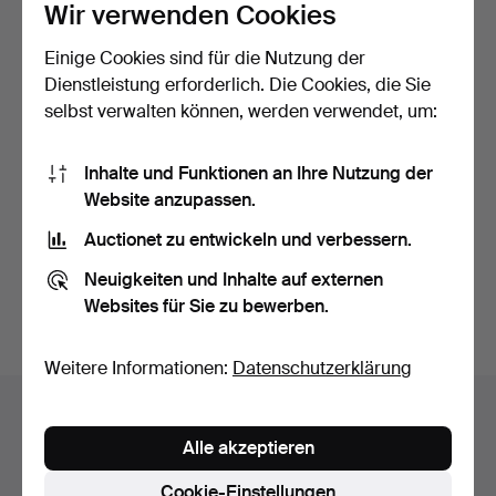
Wir verwenden Cookies
Einige Cookies sind für die Nutzung der
Dienstleistung erforderlich. Die Cookies, die Sie
selbst verwalten können, werden verwendet, um:
SOFA, Nordiska Kompaniet
Sofa, 1940er Jahre,
Inhalte und Funktionen an Ihre Nutzung der
(NK), 2-Sitzer, m…
bezogen mit grünem Wol…
Website anzupassen.
Beendet 4. Jun 2026
Beendet 4. Apr 2026
Auctionet zu entwickeln und verbessern.
1 Gebot
1 Gebot
32 USD
32 USD
Neuigkeiten und Inhalte auf externen
Websites für Sie zu bewerben.
Suche speichern
Weitere Informationen:
Datenschutzerklärung
Auktionsarchiv
Alle akzeptieren
Sie suchen in unserem Archiv der beendeten
Auktionen.
Cookie-Einstellungen