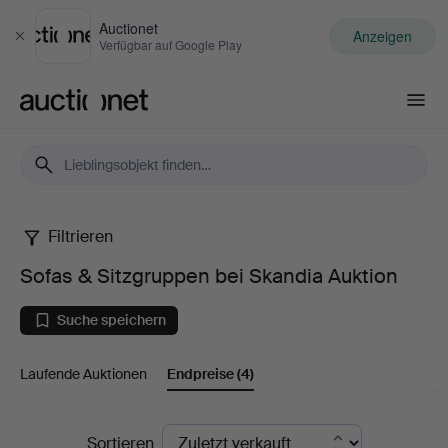
Auctionet
Anzeigen
Schließen
Verfügbar auf Google Play
Auctionet.com
Filtrieren
Sofas
Sofas & Sitzgruppen bei Skandia Auktion
&
Suche speichern
Sitzgruppen
Laufende Auktionen
Endpreise
(4)
bei
Skandia
Endpreise
Sortieren