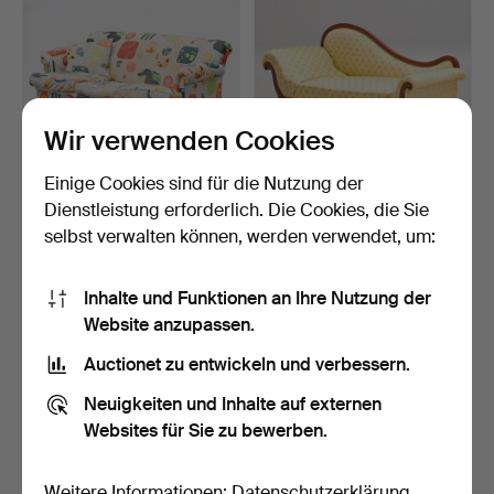
Wir verwenden Cookies
Einige Cookies sind für die Nutzung der
JOSEF FRANK. Sofa,
CHAISELONGUE, zweite
Dienstleistung erforderlich. Die Cookies, die Sie
Modell 678, Firma Svens…
Hälfte des 19. Jahrhu…
selbst verwalten können, werden verwendet, um:
5 Tage
7 Std 22 Min
4 Gebote
11 Gebote
317 USD
85 USD
Inhalte und Funktionen an Ihre Nutzung der
Website anzupassen.
Auctionet zu entwickeln und verbessern.
Neuigkeiten und Inhalte auf externen
Websites für Sie zu bewerben.
Weitere Informationen:
Datenschutzerklärung