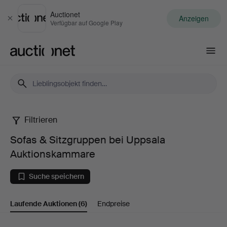
Auctionet
Anzeigen
Schließen
Verfügbar auf Google Play
Auctionet.com
Filtrieren
Sofas
Sofas & Sitzgruppen bei Uppsala
&
Auktionskammare
Sitzgruppen
Suche speichern
bei
Laufende Auktionen
(6)
Endpreise
Uppsala