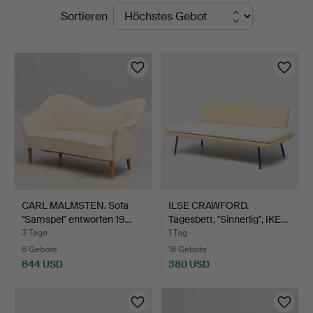
Laufende
Sortieren
Auktionskammare
Auktionen
CARL MALMSTEN. Sofa
ILSE CRAWFORD.
"Samspel" entworfen 19…
Tagesbett, "Sinnerlig", IKE…
3 Tage
1 Tag
6 Gebote
16 Gebote
844 USD
380 USD