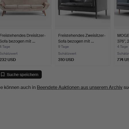
Freistehendes Dreisitzer-
Freistehendes Zweisitzer-
MOGE
Sofa bezogen mit …
Sofa bezogen mit …
376", 
4 Tage
9 Tage
4 Tage
Schätzwert
Schätzwert
Schätz
232 USD
310 USD
774 U
Suche speichern
ie können auch in
Beendete Auktionen aus unserem Archiv
su