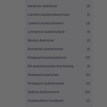
Karljohan Auktioner
(3)
Laholms Auktionskammare
(1)
Lawrences Auctioneers
(3)
Limhamns Auktionsbyrå
(1)
Markus Auktioner
(1)
Norrlands Auktionsverk
(1)
Palsgaard Kunstauktioner
(17)
RA Auktionsverket Norrköping
(1)
Rheinveld Auktionen
(5)
Roslagens Auktionsverk
(4)
Skånes Auktionsverk
(14)
Stadsauktion Sundsvall
(2)