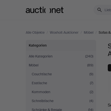
Auctionet.com
Alle Objekte
/
Woxholt Auktioner
/
Möbel
/
Sofas &
Sofas
S
Kategorien
A
&
Alle Kategorien
(240)
Möbel
(89)
Sitzgruppen
Couchtische
(9)
bei
Esstische
(7)
Woxholt
Kommoden
(2)
L
Schreibtische
(4)
Auktioner
S
A
Schränke & Regale
(14)