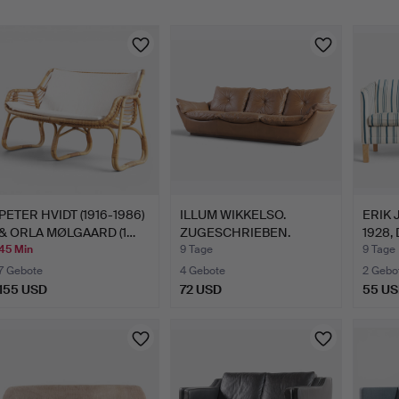
PETER HVIDT (1916-1986)
ILLUM WIKKELSO.
ERIK 
& ORLA MØLGAARD (1…
ZUGESCHRIEBEN.
1928, 
Skulpturell…
45 Min
9 Tage
9 Tage
7 Gebote
4 Gebote
2 Gebo
155 USD
72 USD
55 U