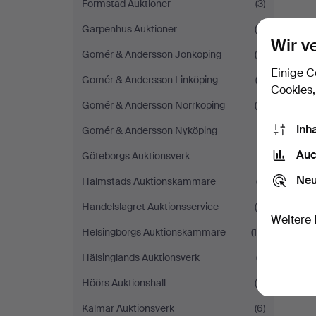
Formstad Auktioner
(3)
Garpenhus Auktioner
(5)
Wir v
Gomér & Andersson Jönköping
(8)
Einige C
Gomér & Andersson Linköping
(3)
Cookies,
Gomér & Andersson Norrköping
(4)
Inh
Gomér & Andersson Nyköping
(1)
Auc
Göteborgs Auktionsverk
(1)
Neu
Halmstads Auktionskammare
(7)
Handelslagret Auktionsservice
(5)
Weitere 
Helsingborgs Auktionskammare
(14)
Hälsinglands Auktionsverk
(7)
Höörs Auktionshall
(6)
Kalmar Auktionsverk
(6)