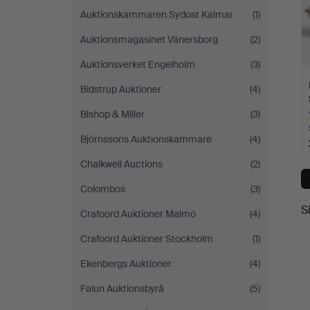
Auktionskammaren Sydost Kalmar
(1)
Auktionsmagasinet Vänersborg
(2)
Auktionsverket Engelholm
(3)
Bidstrup Auktioner
(4)
Bishop & Miller
(3)
Björnssons Auktionskammare
(4)
Chalkwell Auctions
(2)
Colombos
(3)
S
Crafoord Auktioner Malmö
(4)
Crafoord Auktioner Stockholm
(1)
Ekenbergs Auktioner
(4)
Falun Auktionsbyrå
(5)