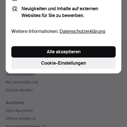
Sie können auch in
Beendete Auktionen aus unserem
Neuigkeiten und Inhalte auf externen
Archiv
suchen.
Websites für Sie zu bewerben.
Weitere Informationen:
Datenschutzerklärung
Fußzeilen-
Hilfe und Kontakt
Alle akzeptieren
Navigation
Kontakt mit dem Support aufnehmen
Cookie-Einstellungen
Alle Auktionshäuser
Zahlungsweisen
Wir versenden mit
Soziale Medien
Auctionet
Über Auctionet
Offene Stellen
Für Auktionshäuser