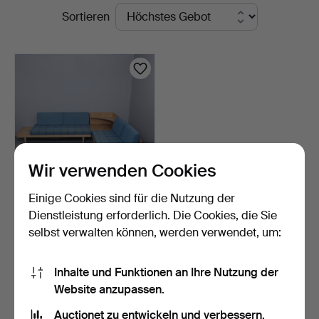
Laufende
Sortieren
Sydost
Auktionen
Kalmar
Wir verwenden Cookies
Einige Cookies sind für die Nutzung der
HALDOR VIK & INGEMAR
Dienstleistung erforderlich. Die Cookies, die Sie
RELLING. ZWEI
selbst verwalten können, werden verwendet, um:
TAGESBE…
2 Tage
9 Gebote
54 USD
Inhalte und Funktionen an Ihre Nutzung der
Website anzupassen.
Suche speichern
Auctionet zu entwickeln und verbessern.