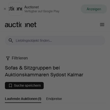
Auctionet
Anzeigen
Schließen
Verfügbar auf Google Play
Auctionet.com
Filtrieren
Sofas
Sofas & Sitzgruppen bei
&
Auktionskammaren Sydost Kalmar
Sitzgruppen
Suche speichern
bei
Laufende Auktionen
(1)
Endpreise
Auktionskammaren