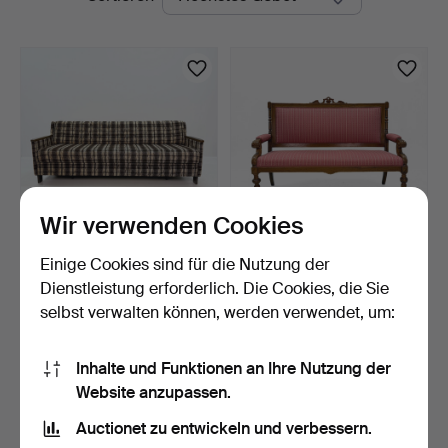
Auktionen
Auktionshus
Wir verwenden Cookies
Einige Cookies sind für die Nutzung der
SCHLAFSOFA - 1970er
SOFA - Holz und Textil.
Jahre.
Dienstleistung erforderlich. Die Cookies, die Sie
8 Tage
8 Tage
selbst verwalten können, werden verwendet, um:
1 Gebot
Schätzwert
32 USD
159 USD
Inhalte und Funktionen an Ihre Nutzung der
Website anzupassen.
Suche speichern
Auctionet zu entwickeln und verbessern.
Sie können auch in
Beendete Auktionen aus unserem