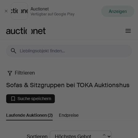
Auctionet
Anzeigen
Schließen
Verfügbar auf Google Play
Auctionet.com
Filtrieren
Sofas
Sofas & Sitzgruppen bei TOKA Auktionshus
&
Suche speichern
Sitzgruppen
Laufende Auktionen
(2)
Endpreise
bei
TOKA
Laufende
Sortieren