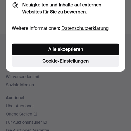
Neuigkeiten und Inhalte auf externen
Archiv
suchen.
Websites für Sie zu bewerben.
Weitere Informationen:
Datenschutzerklärung
Fußzeilen-
Hilfe und Kontakt
Navigation
Alle akzeptieren
Kontakt mit dem Support aufnehmen
Alle Auktionshäuser
Cookie-Einstellungen
Zahlungsweisen
Wir versenden mit
Soziale Medien
Auctionet
Über Auctionet
Offene Stellen
Für Auktionshäuser
Die Auctionet-Garantie