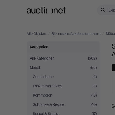
Auctionet.com
Alle Objekte
/
Björnssons Auktionskammare
/
Möbe
Sofas
S
Kategorien
&
Alle Kategorien
(569)
Möbel
(56)
Sitzgruppen
Couchtische
(4)
bei
Esszimmermöbel
(1)
Björnssons
Kommoden
(10)
L
Schränke & Regale
(10)
Auktionskammare
S
A
Sessel & Stühle
(17)