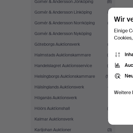
Gomér & Andersson Jönköping
(8)
Gomér & Andersson Linköping
(3)
Wir v
Gomér & Andersson Norrköping
(3)
Einige C
Gomér & Andersson Nyköping
(1)
Cookies,
Göteborgs Auktionsverk
(2)
Inh
Halmstads Auktionskammare
(9)
Auc
Handelslagret Auktionsservice
(5)
Neu
Helsingborgs Auktionskammare
(15)
Hälsinglands Auktionsverk
(7)
Weitere 
Höganäs Auktionsverk
(1)
Höörs Auktionshall
(5)
Kalmar Auktionsverk
(7)
Karljohan Auktioner
(3)