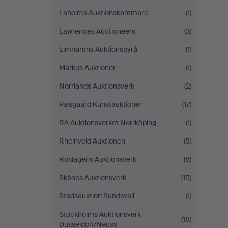
Laholms Auktionskammare
(1)
Lawrences Auctioneers
(3)
Limhamns Auktionsbyrå
(1)
Markus Auktioner
(1)
Norrlands Auktionsverk
(2)
Palsgaard Kunstauktioner
(17)
RA Auktionsverket Norrköping
(1)
Rheinveld Auktionen
(5)
Roslagens Auktionsverk
(6)
Skånes Auktionsverk
(15)
Stadsauktion Sundsvall
(1)
Stockholms Auktionsverk
(18)
Düsseldorf/Neuss