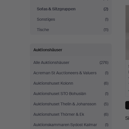
Sofas & Sitzgruppen
(2)
Sonstiges
(1)
Tische
(11)
Auktionshäuser
Alle Auktionshäuser
(276)
Acreman St Auctioneers & Valuers
(1)
Auktionshuset Kolonn
(6)
Auktionshuset STO Bohuslän
(1)
Auktionshuset Thelin & Johansson
(5)
Auktionshuset Thörner & Ek
(6)
S
Auktionskammaren Sydost Kalmar
(1)