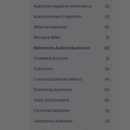
Auktionsmagasinet Vänersborg
(2)
Auktionsverket Engelholm
(3)
Bidstrup Auktioner
(5)
Bishop & Miller
(1)
Björnssons Auktionskammare
(2)
Chalkwell Auctions
(1)
Colombos
(3)
Crafoord Auktioner Malmö
(4)
Ekenbergs Auktioner
(5)
Falun Auktionsbyrå
(6)
Formstad Auktioner
(3)
Garpenhus Auktioner
(2)