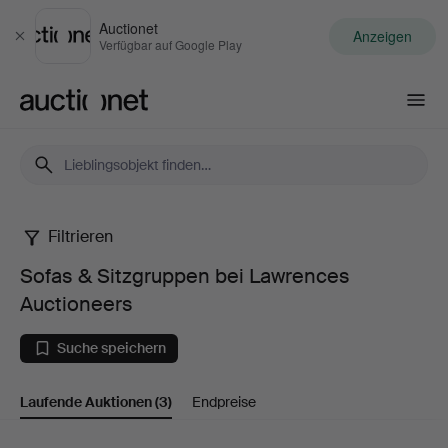
Auctionet
Anzeigen
Schließen
Verfügbar auf Google Play
Auctionet.com
Filtrieren
Sofas
Sofas & Sitzgruppen bei Lawrences
&
Auctioneers
Sitzgruppen
Suche speichern
bei
Laufende Auktionen
(3)
Endpreise
Lawrences