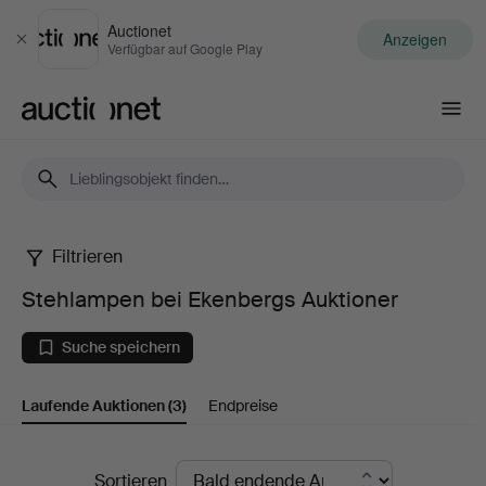
Auctionet
Anzeigen
Schließen
Verfügbar auf Google Play
Auctionet.com
Filtrieren
Stehlampen
Stehlampen bei Ekenbergs Auktioner
bei
Suche speichern
Ekenbergs
Laufende Auktionen
(3)
Endpreise
Auktioner
Laufende
Sortieren