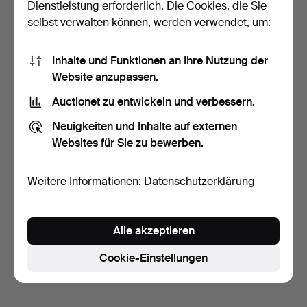
Dienstleistung erforderlich. Die Cookies, die Sie
selbst verwalten können, werden verwendet, um:
Inhalte und Funktionen an Ihre Nutzung der
Website anzupassen.
Auctionet zu entwickeln und verbessern.
STEHLAMPE, "Karolin",
Malmbergs, zeitgenös…
Neuigkeiten und Inhalte auf externen
5 Tage
Websites für Sie zu bewerben.
Schätzwert
85 USD
Weitere Informationen:
Datenschutzerklärung
Suche speichern
Sie können auch in
Beendete Auktionen aus unserem
Alle akzeptieren
Archiv
suchen.
Cookie-Einstellungen