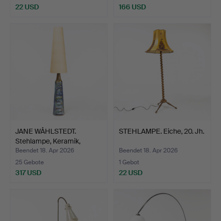
22 USD
166 USD
JANE WÅHLSTEDT.
STEHLAMPE. Eiche, 20. Jh.
Stehlampe, Keramik,
signie…
Beendet 18. Apr 2026
Beendet 18. Apr 2026
25 Gebote
1 Gebot
317 USD
22 USD