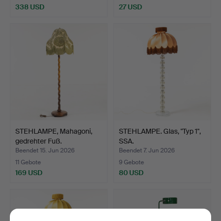
338 USD
27 USD
STEHLAMPE, Mahagoni,
STEHLAMPE. Glas, "Typ 1",
gedrehter Fuß.
SSA.
Beendet 15. Jun 2026
Beendet 7. Jun 2026
11 Gebote
9 Gebote
169 USD
80 USD