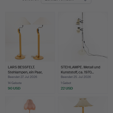
LARS BESSFELT.
STEHLAMPE. Metall und
Stehlampen, ein Paar,
Kunststoff, ca. 1970…
"Hock…
Beendet 27. Jul 2026
Beendet 25. Jul 2026
14 Gebote
1 Gebot
90 USD
22 USD