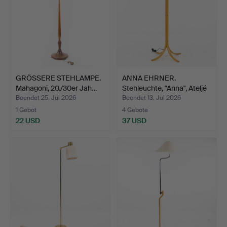
GRÖSSERE STEHLAMPE.
ANNA EHRNER.
Mahagoni, 20./30er Jah…
Stehleuchte, "Anna", Ateljé
L…
Beendet 25. Jul 2026
Beendet 13. Jul 2026
1 Gebot
4 Gebote
22 USD
37 USD