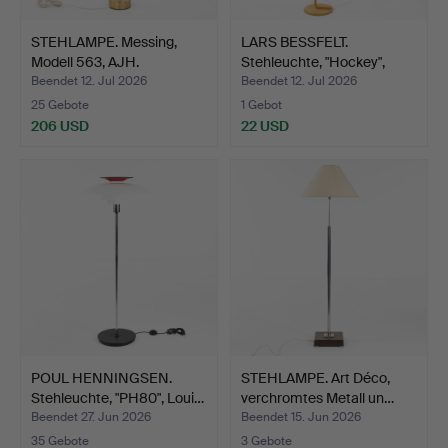
STEHLAMPE. Messing,
LARS BESSFELT.
Modell 563, AJH.
Stehleuchte, "Hockey",
Atel…
Beendet 12. Jul 2026
Beendet 12. Jul 2026
25 Gebote
1 Gebot
206 USD
22 USD
POUL HENNINGSEN.
STEHLAMPE. Art Déco,
Stehleuchte, "PH80", Loui…
verchromtes Metall un…
Beendet 27. Jun 2026
Beendet 15. Jun 2026
35 Gebote
3 Gebote