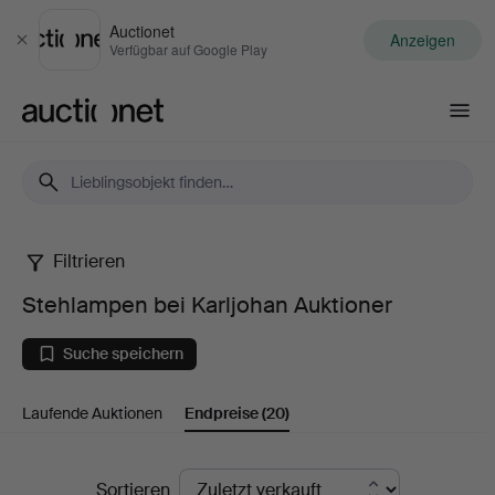
Auctionet
Anzeigen
Schließen
Verfügbar auf Google Play
Auctionet.com
Filtrieren
Stehlampen
Stehlampen bei Karljohan Auktioner
bei
Suche speichern
Karljohan
Laufende Auktionen
Endpreise
(20)
Auktioner
Endpreise
Sortieren