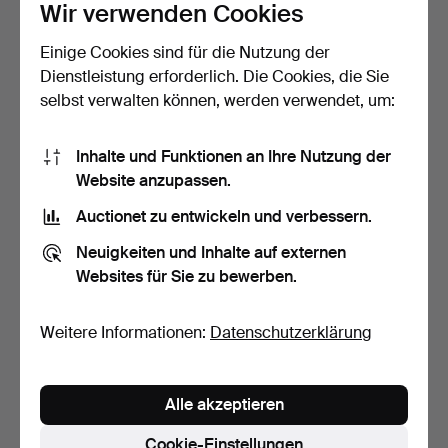
Wir verwenden Cookies
Einige Cookies sind für die Nutzung der
Dienstleistung erforderlich. Die Cookies, die Sie
selbst verwalten können, werden verwendet, um:
STEHLAMPE. Glas, "Typ 1",
ANDERS PEHRSON.
Inhalte und Funktionen an Ihre Nutzung der
SSA.
Stehleuchte, "Stekpannan",
Website anzupassen.
…
Beendet 7. Jun 2026
Beendet 31. Mai 2026
Auctionet zu entwickeln und verbessern.
18 Gebote
6 Gebote
117 USD
48 USD
Neuigkeiten und Inhalte auf externen
Websites für Sie zu bewerben.
Weitere Informationen:
Datenschutzerklärung
Alle akzeptieren
Cookie-Einstellungen