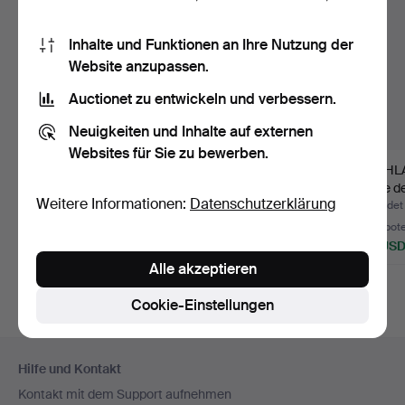
Inhalte und Funktionen an Ihre Nutzung der
Website anzupassen.
Auctionet zu entwickeln und verbessern.
Neuigkeiten und Inhalte auf externen
Websites für Sie zu bewerben.
STEHLAMPE, Metall,
STEHLAMPE, erste
STEHLA
"Klot 1", Hemi.
Hälfte des 20.
Mitte d
Weitere Informationen:
Datenschutzerklärung
Jahrhunder…
Jahrhu
Beendet 4. Aug 2026
Beendet 4. Aug 2026
Beendet 
1 Gebot
8 Gebote
4 Gebot
32 USD
116 USD
48 US
Alle akzeptieren
Cookie-Einstellungen
Fußzeilen-
Hilfe und Kontakt
Navigation
Kontakt mit dem Support aufnehmen