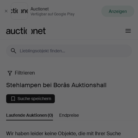
Auctionet
Anzeigen
Schließen
Verfügbar auf Google Play
Auctionet.com
Filtrieren
Stehlampen
Stehlampen bei Borås Auktionshall
bei
Suche speichern
Borås
Laufende Auktionen
(0)
Endpreise
Auktionshall
Laufende
Wir haben leider keine Objekte, die mit Ihrer Suche