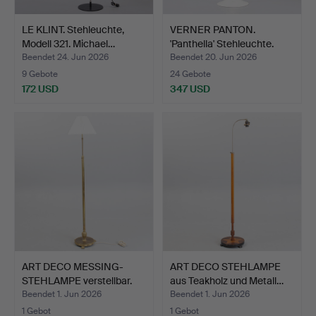
LE KLINT. Stehleuchte,
VERNER PANTON.
Modell 321. Michael…
'Panthella' Stehleuchte.
He…
Beendet 24. Jun 2026
Beendet 20. Jun 2026
9 Gebote
24 Gebote
172 USD
347 USD
ART DECO MESSING-
ART DECO STEHLAMPE
STEHLAMPE verstellbar.
aus Teakholz und Metall…
Er…
Beendet 1. Jun 2026
Beendet 1. Jun 2026
1 Gebot
1 Gebot