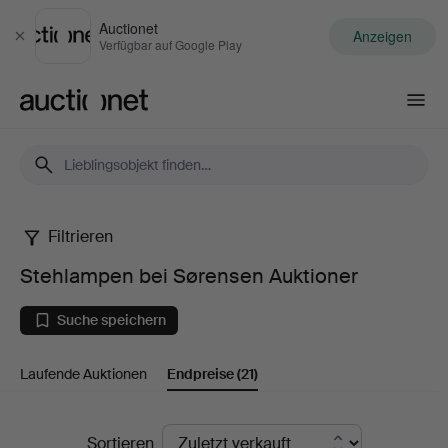
Auctionet
Anzeigen
Schließen
Verfügbar auf Google Play
Auctionet.com
Filtrieren
Stehlampen
Stehlampen bei Sørensen Auktioner
bei
Suche speichern
Sørensen
Laufende Auktionen
Endpreise
(21)
Auktioner
Endpreise
Sortieren