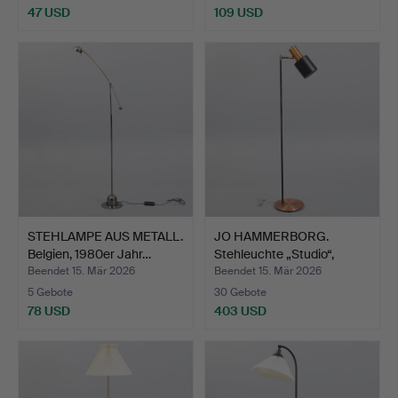
47 USD
109 USD
STEHLAMPE AUS METALL.
JO HAMMERBORG.
Belgien, 1980er Jahr…
Stehleuchte „Studio“,
Kupfe…
Beendet 15. Mär 2026
Beendet 15. Mär 2026
5 Gebote
30 Gebote
78 USD
403 USD