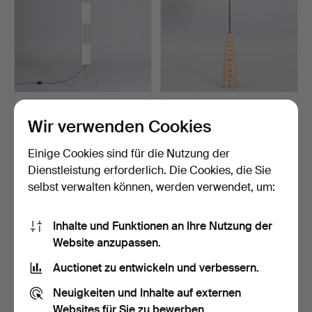
VALERIO BOTTIN. "Totem
RIGMOR NIELSEN.
Terra", Stehleuchte.
Stehlampe mit
Wir verwenden Cookies
Messinggeste…
Beendet 11. Mai 2026
Beendet 2. Mai 2026
7 Gebote
39 Gebote
Einige Cookies sind für die Nutzung der
86 USD
3.017 USD
Dienstleistung erforderlich. Die Cookies, die Sie
selbst verwalten können, werden verwendet, um:
Inhalte und Funktionen an Ihre Nutzung der
Website anzupassen.
Auctionet zu entwickeln und verbessern.
Neuigkeiten und Inhalte auf externen
Websites für Sie zu bewerben.