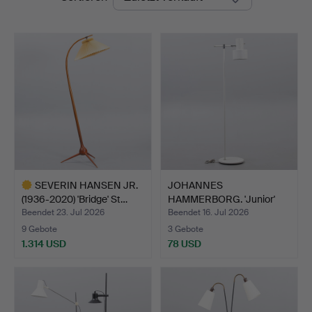
SEVERIN HANSEN JR.
JOHANNES
(1936-2020) 'Bridge' St…
HAMMERBORG. 'Junior'
Stehleuchte,…
Beendet 23. Jul 2026
Beendet 16. Jul 2026
9 Gebote
3 Gebote
1.314 USD
78 USD
Ausgewähltes
Objekt