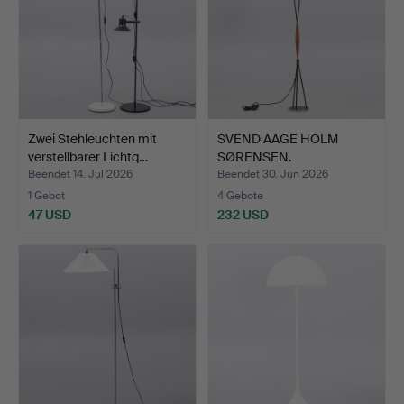
Zwei Stehleuchten mit
SVEND AAGE HOLM
verstellbarer Lichtq…
SØRENSEN.
ZUGESCHRIEBEN. (…
Beendet 14. Jul 2026
Beendet 30. Jun 2026
1 Gebot
4 Gebote
47 USD
232 USD