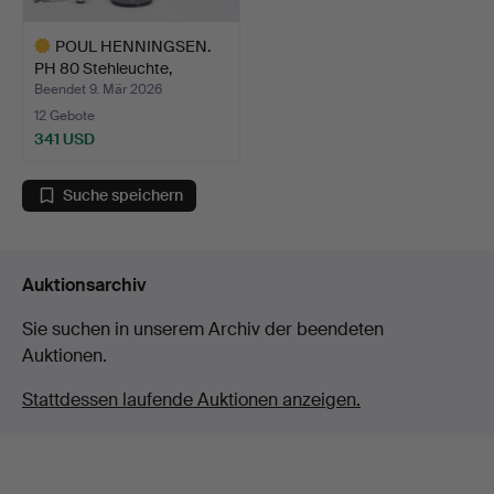
POUL HENNINGSEN.
PH 80 Stehleuchte,
weiß/c…
Beendet 9. Mär 2026
12 Gebote
341 USD
Ausgewähltes
Objekt
Suche speichern
Auktionsarchiv
Sie suchen in unserem Archiv der beendeten
Auktionen.
Stattdessen laufende Auktionen anzeigen.