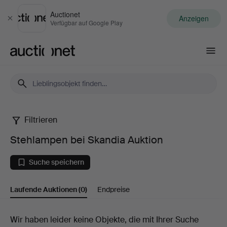
Auctionet
Anzeigen
Schließen
Verfügbar auf Google Play
Auctionet.com
Filtrieren
Stehlampen
Stehlampen bei Skandia Auktion
bei
Suche speichern
Skandia
Laufende Auktionen
(0)
Endpreise
Auktion
Laufende
Wir haben leider keine Objekte, die mit Ihrer Suche