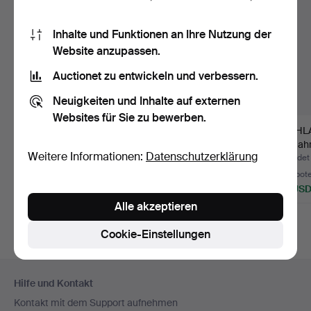
Inhalte und Funktionen an Ihre Nutzung der
Website anzupassen.
Auctionet zu entwickeln und verbessern.
Neuigkeiten und Inhalte auf externen
Websites für Sie zu bewerben.
STEHLAMPE,
LUDOVICA &
STEHLA
geschmiedet, Mitte 20.
ROBERTO PALOMBA.
20. Jah
Weitere Informationen:
Datenschutzerklärung
Jh., grü…
Stehleuchte, "…
Beendet 4. Aug 2026
Beendet 29. Jul 2026
Beendet 
1 Gebot
19 Gebote
4 Gebot
32 USD
338 USD
53 US
Alle akzeptieren
Cookie-Einstellungen
Fußzeilen-
Hilfe und Kontakt
Navigation
Kontakt mit dem Support aufnehmen