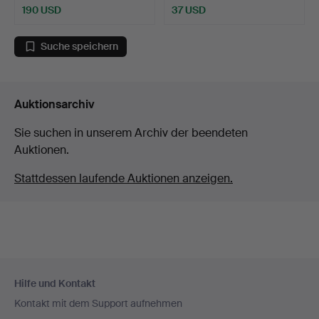
190 USD
37 USD
Suche speichern
Auktionsarchiv
Sie suchen in unserem Archiv der beendeten
Auktionen.
Stattdessen laufende Auktionen anzeigen.
Fußzeilen-
Hilfe und Kontakt
Navigation
Kontakt mit dem Support aufnehmen