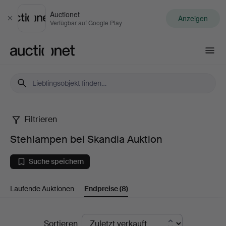
Auctionet
Anzeigen
Schließen
Verfügbar auf Google Play
Auctionet.com
Filtrieren
Stehlampen
Stehlampen bei Skandia Auktion
bei
Suche speichern
Skandia
Laufende Auktionen
Endpreise
(8)
Auktion
Endpreise
Sortieren