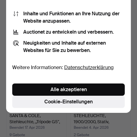
STEHLAMPE, Mitte des 20.
SANTA & COLE,
Inhalte und Funktionen an Ihre Nutzung der
Jahrhunderts, Ges…
Stehleuchte, "Tripode G5",
Website anzupassen.
p…
Beendet 17. Mai 2026
Beendet 10. Mai 2026
Auctionet zu entwickeln und verbessern.
5 Gebote
22 Gebote
53 USD
180 USD
Neuigkeiten und Inhalte auf externen
Websites für Sie zu bewerben.
Weitere Informationen:
Datenschutzerklärung
Alle akzeptieren
Cookie-Einstellungen
SANTA & COLE,
STEHLEUCHTE,
Stehleuchte, „Tripode G5",
1900/2000, Stativ,
p…
beschrifte…
Beendet 17. Apr 2026
Beendet 4. Apr 2026
9 Gebote
2 Gebote