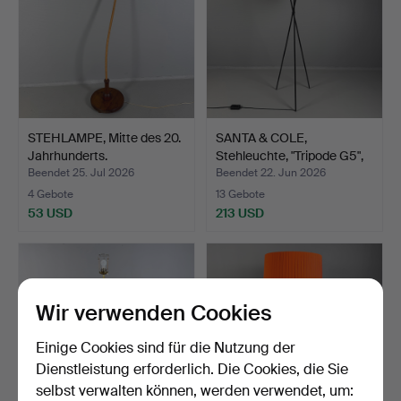
STEHLAMPE, Mitte des 20.
SANTA & COLE,
Jahrhunderts.
Stehleuchte, "Tripode G5",
p…
Beendet 25. Jul 2026
Beendet 22. Jun 2026
4 Gebote
13 Gebote
53 USD
213 USD
Wir verwenden Cookies
Einige Cookies sind für die Nutzung der
Dienstleistung erforderlich. Die Cookies, die Sie
selbst verwalten können, werden verwendet, um: