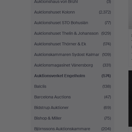
Auktionshaus von Brühl
(3)
Auktionshuset Kolonn
(2.372)
Auktionshuset STO Bohuslän
(77)
Auktionshuset Thelin & Johansson
(929)
Auktionshuset Thörner & Ek
(174)
Auktionskammaren Sydost Kalmar
(109)
Auktionsmagasinet Vänersborg
(331)
Auktionsverket Engelholm
(574)
Balclis
(138)
Barcelona Auctions
(47)
Bidstrup Auktioner
(69)
Bishop & Miller
(75)
Björnssons Auktionskammare
(204)