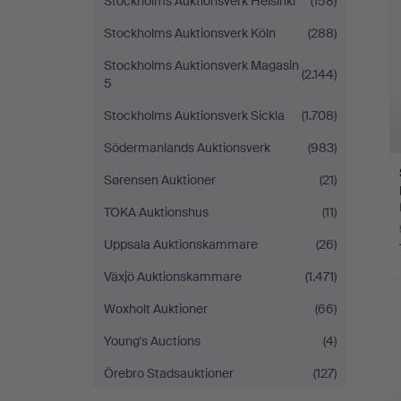
Stockholms Auktionsverk Helsinki
(158)
Stockholms Auktionsverk Köln
(288)
Stockholms Auktionsverk Magasin
(2.144)
5
Stockholms Auktionsverk Sickla
(1.708)
Södermanlands Auktionsverk
(983)
Sørensen Auktioner
(21)
TOKA Auktionshus
(11)
Uppsala Auktionskammare
(26)
Växjö Auktionskammare
(1.471)
Woxholt Auktioner
(66)
Young's Auctions
(4)
Örebro Stadsauktioner
(127)