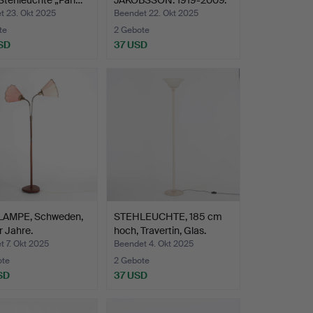
 Stehleuchte „Pan…
JAKOBSSON. 1919-2009.
Stehlampe,…
t 23. Okt 2025
Beendet 22. Okt 2025
te
2 Gebote
SD
37 USD
AMPE, Schweden,
STEHLEUCHTE, 185 cm
 Jahre.
hoch, Travertin, Glas.
 7. Okt 2025
Beendet 4. Okt 2025
ote
2 Gebote
SD
37 USD