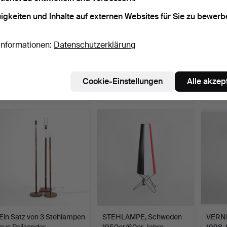
igkeiten und Inhalte auf externen Websites für Sie zu bewerb
Informationen:
Datenschutzerklärung
STEHLAMPE, 140 cm
STEHLAMPE, Schweden,
STEHL
hoch, 1960er.
1950er Jahre.
ägypti
Beendet 4. Jan 2026
Beendet 4. Dez 2025
Beende
Cookie-Einstellungen
Alle akzep
4 Gebote
6 Gebote
12 Geb
48 USD
106 USD
138 U
Ein Satz von 3 Stehlampen
STEHLAMPE, Schweden
VERNE