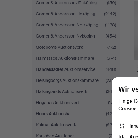
Gomér & Andersson Jönköping
(159)
Gomér & Andersson Linköping
(2.142)
Gomér & Andersson Norrköping
(1.138)
Gomér & Andersson Nyköping
(454)
Göteborgs Auktionsverk
(772)
Halmstads Auktionskammare
(674)
Handelslagret Auktionsservice
(448)
Helsingborgs Auktionskammare
(2.171)
Wir v
Hälsinglands Auktionsverk
(345)
Einige C
Höganäs Auktionsverk
(177)
Cookies,
Höörs Auktionshall
(424)
Kalmar Auktionsverk
(930)
Inh
Karljohan Auktioner
(20)
Auc