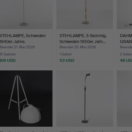
STEHLAMPE, Schweden
STEHLAMPE, 3-flammig,
DAHM
1940er Jahre.
Schweden 1950er Jahr…
GRAND
Decke
Beendet 21. Mai 2026
Beendet 20. Mai 2026
Beende
15 Gebote
1 Gebot
2 Gebo
106 USD
53 USD
48 U