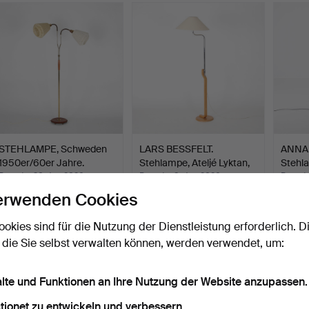
STEHLAMPE, Schweden
LARS BESSFELT.
ANNA 
1950er/60er Jahre.
Stehlampe, Ateljé Lyktan,
Stehla
s…
Beendet 30. Jan 2026
Beendet 8. Jan 2026
Beende
7 Gebote
13 Gebote
10 Geb
erwenden Cookies
148 USD
138 USD
114 U
ookies sind für die Nutzung der Dienstleistung erforderlich. D
 die Sie selbst verwalten können, werden verwendet, um:
alte und Funktionen an Ihre Nutzung der Website anzupassen.
tionet zu entwickeln und verbessern.