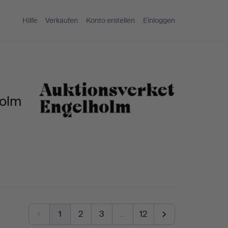
Hilfe
Verkaufen
Konto erstellen
Einloggen
holm
1
2
3
…
12