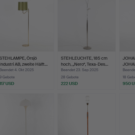
STEHLAMPE, Örsjö
STEHLEUCHTE, 185 cm
JOHA
Industri AB, zweite Hälft…
hoch, „Nero“, Texa-Des…
JOHA
1943.
Beendet 4. Okt 2025
Beendet 23. Sep 2025
Beende
9 Gebote
28 Gebote
18 Geb
117 USD
222 USD
950 