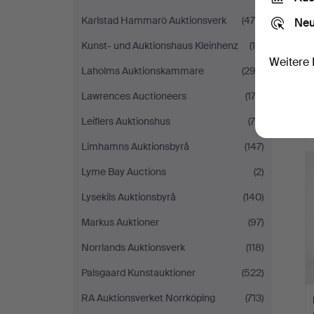
Karlstad Hammarö Auktionsverk
(475)
Neu
Kunst- und Auktionshaus Kleinhenz
(10)
Weitere 
Laholms Auktionskammare
(293)
Lawrences Auctioneers
(174)
Leiflers Auktionshus
(78)
Limhamns Auktionsbyrå
(147)
Lyme Bay Auctions
(2)
Lysekils Auktionsbyrå
(140)
Markus Auktioner
(97)
Norrlands Auktionsverk
(118)
Palsgaard Kunstauktioner
(522)
RA Auktionsverket Norrköping
(713)