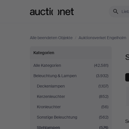
Auctionet.com
Alle beendeten Objekte
/
Auktionsverket Engelholm
Stehlampen
Kategorien
bei
Alle Kategorien
(42.581)
Beleuchtung & Lampen
(3.932)
Auktionsverket
Deckenlampen
(1.107)
Engelholm
Kerzenleuchter
(852)
Kronleuchter
(56)
E
Sonstige Beleuchtung
(562)
S
Stehlampen
(574)