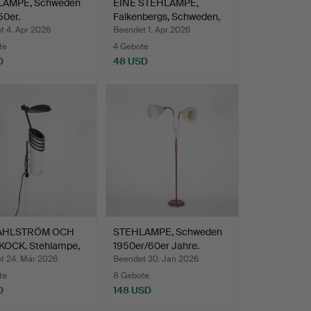
AMPE, Schweden
EINE STEHLAMPE,
50er.
Falkenbergs, Schweden,
196…
t 4. Apr 2026
Beendet 1. Apr 2026
te
4 Gebote
D
48 USD
 AHLSTRÖM OCH
STEHLAMPE, Schweden
KOCK. Stehlampe,
1950er/60er Jahre.
t 24. Mär 2026
Beendet 30. Jan 2026
te
8 Gebote
D
148 USD