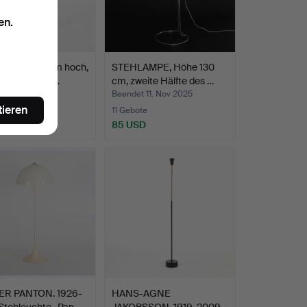
en.
AMPE, 60 cm hoch,
STEHLAMPE, Höhe 130
sches Relief,…
cm, zweite Hälfte des …
t 26. Nov 2025
Beendet 11. Nov 2025
tieren
ote
11 Gebote
SD
85 USD
R PANTON. 1926-
HANS-AGNE