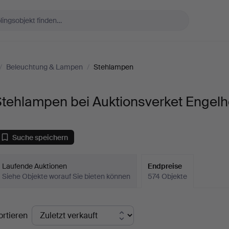
/
Beleuchtung & Lampen
/
Stehlampen
Stehlampen bei Auktionsverket Engel
Suche speichern
Laufende Auktionen
Endpreise
Siehe Objekte worauf Sie bieten können
574 Objekte
ndpreise
ortieren