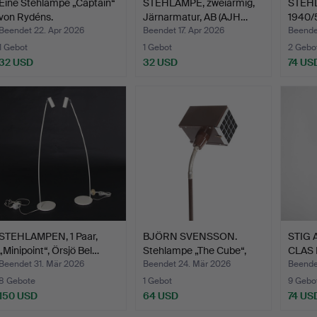
Eine Stehlampe „Captain“
STEHLAMPE, zweiarmig,
STEHL
von Rydéns.
Järnarmatur, AB (AJH…
1940/
Beendet 22. Apr 2026
Beendet 17. Apr 2026
Beende
1 Gebot
1 Gebot
2 Gebo
32 USD
32 USD
74 US
STEHLAMPEN, 1 Paar,
BJÖRN SVENSSON.
STIG
„Minipoint“, Örsjö Bel…
Stehlampe „The Cube“,
CLAS 
Elid…
„S…
Beendet 31. Mär 2026
Beendet 24. Mär 2026
Beende
8 Gebote
1 Gebot
9 Gebo
150 USD
64 USD
74 US