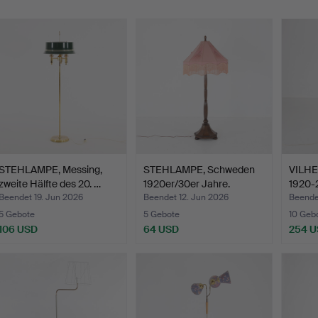
STEHLAMPE, Messing,
STEHLAMPE, Schweden
VILH
zweite Hälfte des 20. …
1920er/30er Jahre.
1920-2
L…
Beendet 19. Jun 2026
Beendet 12. Jun 2026
Beende
5 Gebote
5 Gebote
10 Geb
106 USD
64 USD
254 