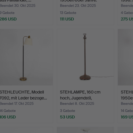
aus Palisander, …
1950er/60er Jahre.
1998.
Beendet 30. Okt 2025
Beendet 23. Okt 2025
Beende
9 Gebote
13 Gebote
4 Gebo
286 USD
111 USD
275 U
STEHLEUCHTE, Modell
STEHLAMPE, 160 cm
STEHL
7092, mit Leder bezoge…
hoch, Jugendstil,
1950er
Schwed…
Beendet 17. Okt 2025
Beendet 8. Okt 2025
Beendet
14 Gebote
3 Gebote
14 Geb
106 USD
53 USD
169 U