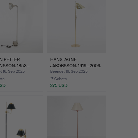
N PETTER
HANS-AGNE
NSSON. 1853—
JAKOBSSON. 1919—2009.
 Leuchte…
Stehlampe,…
t 16. Sep 2025
Beendet 16. Sep 2025
ote
17 Gebote
USD
275 USD