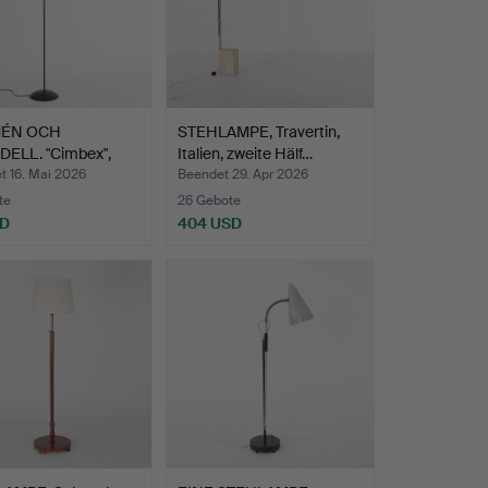
ÉN OCH
STEHLAMPE, Travertin,
ELL. "Cimbex",
Italien, zweite Hälf…
nflute…
t 16. Mai 2026
Beendet 29. Apr 2026
te
26 Gebote
SD
404 USD