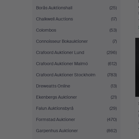
Borås Auktionshall
(25)
Chalkwell Auctions
(17)
Colombos
(53)
Connoisseur Bokauktioner
(7)
Crafoord Auktioner Lund
(296)
Crafoord Auktioner Malmö
(612)
Crafoord Auktioner Stockholm
(783)
Dreweatts Online
(13)
Ekenbergs Auktioner
(21)
Falun Auktionsbyrå
(29)
Formstad Auktioner
(470)
Garpenhus Auktioner
(862)