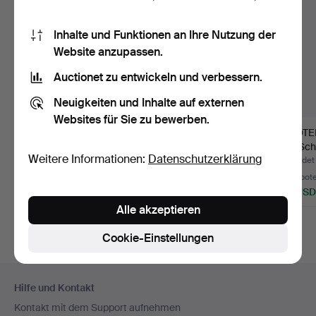
Inhalte und Funktionen an Ihre Nutzung der
Website anzupassen.
Auctionet zu entwickeln und verbessern.
Neuigkeiten und Inhalte auf externen
Websites für Sie zu bewerben.
STEHLAMPE - Metall
STEHLAMPE, gebeizte
KNOTEN
und Kunststoff.
Kiefer, Modell 1031, S…
mit Sch
Weitere Informationen:
Datenschutzerklärung
Beendet 3. Aug 2026
Beendet 6. Jul 2026
Beendet
1 Gebot
Schätzwert
3 Gebot
22 USD
158 USD
32 USD
Alle akzeptieren
Cookie-Einstellungen
Fußzeilen-
Hilfe und Kontakt
Navigation
Kontakt mit dem Support aufnehmen