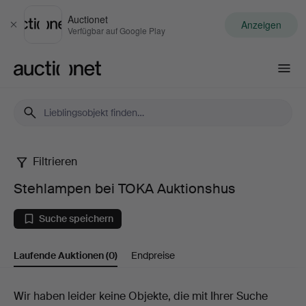
Auctionet
Anzeigen
Schließen
Verfügbar auf Google Play
Auctionet.com
Filtrieren
Stehlampen
Stehlampen bei TOKA Auktionshus
bei
Suche speichern
TOKA
Laufende Auktionen
(0)
Endpreise
Auktionshus
Laufende
Wir haben leider keine Objekte, die mit Ihrer Suche