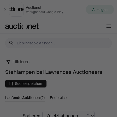
Auctionet
Anzeigen
Schließen
Verfügbar auf Google Play
Auctionet.com
Filtrieren
Stehlampen
Stehlampen bei Lawrences Auctioneers
bei
Suche speichern
Lawrences
Laufende Auktionen
(2)
Endpreise
Auctioneers
Laufende
Sortieren