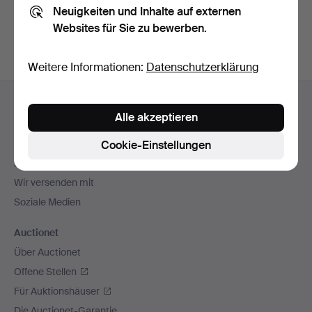
Neuigkeiten und Inhalte auf externen
Archiv
suchen.
Websites für Sie zu bewerben.
Weitere Informationen:
Datenschutzerklärung
Fußzeilen-
Hilfe und Kontakt
Navigation
Alle akzeptieren
Kontakt mit dem Support aufnehmen
Alle Auktionshäuser
Cookie-Einstellungen
Zahlungsweisen
Wir versenden mit
Soziale Medien
Auctionet
Über Auctionet
Offene Stellen
Für Auktionshäuser
Die Auctionet-Garantie