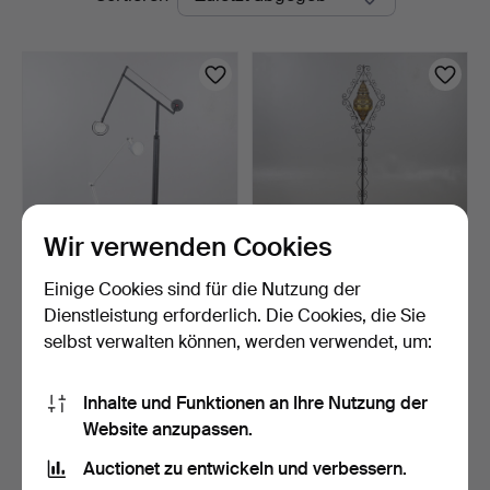
Auktionen
Wir verwenden Cookies
Einige Cookies sind für die Nutzung der
ZWEI MODERNE
EINE VINTAGE
VERSTELLBARE
BODENLATERNE AUS
Dienstleistung erforderlich. Die Cookies, die Sie
LEUCHTEN IM DESI…
SCHMIEDEEISE…
6 Tage
1 Tag
selbst verwalten können, werden verwendet, um:
2 Gebote
Schätzwert
54 USD
54 USD
Inhalte und Funktionen an Ihre Nutzung der
Website anzupassen.
Suche speichern
Auctionet zu entwickeln und verbessern.
Sie können auch in
Beendete Auktionen aus unserem