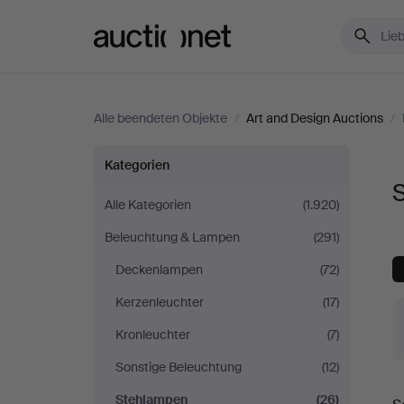
Auctionet.com
Alle beendeten Objekte
/
Art and Design Auctions
/
Stehlampen
Kategorien
S
bei
Alle Kategorien
(1.920)
Beleuchtung & Lampen
(291)
Art
Deckenlampen
(72)
and
Kerzenleuchter
(17)
Design
Kronleuchter
(7)
Sonstige Beleuchtung
(12)
Auctions
E
Stehlampen
(26)