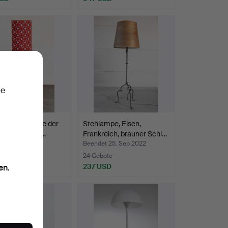
ie
. Stehleuchte der
Stehlampe, Eisen,
r Jahre (23-3…
Frankreich, brauner Schi…
t 9. Jan 2023
Beendet 25. Sep 2022
te
24 Gebote
D
237 USD
en.