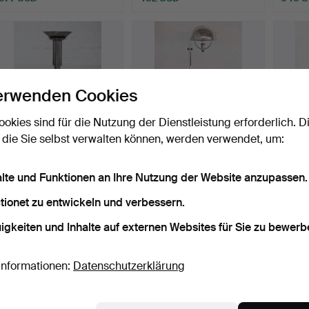
erwenden Cookies
ookies sind für die Nutzung der Dienstleistung erforderlich. D
 die Sie selbst verwalten können, werden verwendet, um:
Edelstahl Deckenfluter /
FLORIAN SCHULZ.
OP ART
alte und Funktionen an Ihre Nutzung der Website anzupassen.
Strahler Leuchte …
ZUGESCHRIEBEN.
1960e
Schwenkbare…
Beendet 9. Jan 2023
Beendet 9. Jan 2023
Beende
tionet zu entwickeln und verbessern.
1 Gebot
12 Gebote
3 Gebo
35 USD
220 USD
41 US
igkeiten und Inhalte auf externen Websites für Sie zu bewerb
Informationen:
Datenschutzerklärung