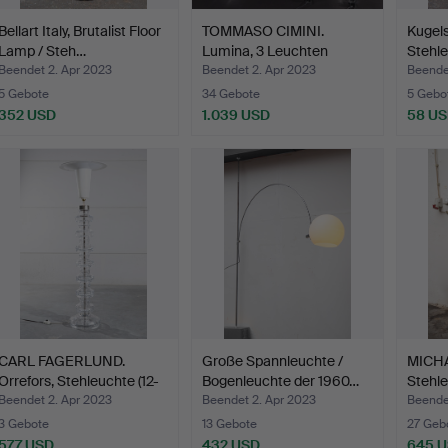
Bellart Italy, Brutalist Floor
TOMMASO CIMINI.
Kugels
Lamp / Steh…
Lumina, 3 Leuchten
Stehle
Modell …
1960/
Beendet 2. Apr 2023
Beendet 2. Apr 2023
Beende
5 Gebote
34 Gebote
5 Gebo
352 USD
1.039 USD
58 U
CARL FAGERLUND.
Große Spannleuchte /
MICH
Orrefors, Stehleuchte (12-
Bogenleuchte der 1960…
Stehle
…
Li…
Beendet 2. Apr 2023
Beendet 2. Apr 2023
Beende
3 Gebote
13 Gebote
27 Geb
577 USD
432 USD
645 