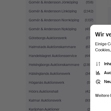
Gomér & Andersson Jönköping
(158)
Gomér & Andersson Linköping
(2.142)
Gomér & Andersson Norrköping
(1.137)
Gomér & Andersson Nyköping
(453)
Wir v
Göteborgs Auktionsverk
(770)
Einige C
Halmstads Auktionskammare
(674)
Cookies,
Handelslagret Auktionsservice
(448)
Inh
Helsingborgs Auktionskammare
(2.168)
Auc
Hälsinglands Auktionsverk
(343)
Neu
Höganäs Auktionsverk
(177)
Höörs Auktionshall
(422)
Weitere 
Kalmar Auktionsverk
(930)
Karljohan Auktioner
(20)