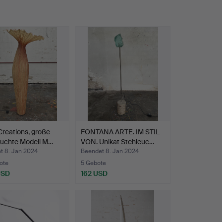
reations, große
FONTANA ARTE. IM STIL
euchte Modell M…
VON. Unikat Stehleuc…
t 8. Jan 2024
Beendet 8. Jan 2024
ote
5 Gebote
USD
162 USD