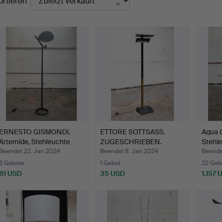
ortieren
ERNESTO GISMONDI.
ETTORE SOTTSASS.
Aqua C
Artemide, Stehleuchte
ZUGESCHRIEBEN.
Stehl
Mo…
Ansorg, St…
Beendet 22. Jan 2024
Beendet 8. Jan 2024
Beende
3 Gebote
1 Gebot
22 Geb
81 USD
35 USD
1.157 