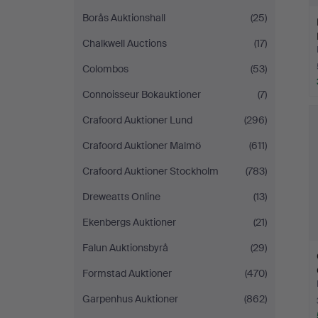
Borås Auktionshall
(25)
Chalkwell Auctions
(17)
Colombos
(53)
Connoisseur Bokauktioner
(7)
Crafoord Auktioner Lund
(296)
Crafoord Auktioner Malmö
(611)
Crafoord Auktioner Stockholm
(783)
Dreweatts Online
(13)
Ekenbergs Auktioner
(21)
Falun Auktionsbyrå
(29)
Formstad Auktioner
(470)
Garpenhus Auktioner
(862)