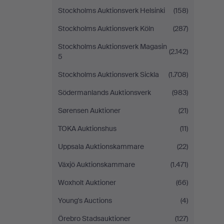
Stockholms Auktionsverk Helsinki
(158)
Stockholms Auktionsverk Köln
(287)
Stockholms Auktionsverk Magasin
(2.142)
5
Stockholms Auktionsverk Sickla
(1.708)
Södermanlands Auktionsverk
(983)
Sørensen Auktioner
(21)
TOKA Auktionshus
(11)
Uppsala Auktionskammare
(22)
Växjö Auktionskammare
(1.471)
Woxholt Auktioner
(66)
Young's Auctions
(4)
Örebro Stadsauktioner
(127)