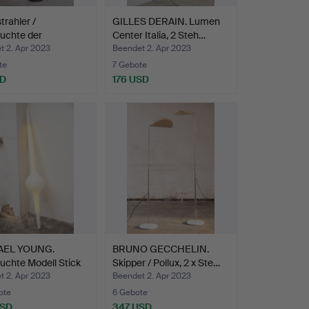
trahler /
GILLES DERAIN. Lumen
uchte der
Center Italia, 2 Steh…
70er …
t 2. Apr 2023
Beendet 2. Apr 2023
te
7 Gebote
SD
176 USD
AEL YOUNG.
BRUNO GECCHELIN.
uchte Modell Stick
Skipper / Pollux, 2 x Ste…
t 2. Apr 2023
Beendet 2. Apr 2023
ote
6 Gebote
USD
347 USD