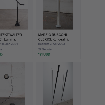
ITEKT WALTER
MARZIO RUSCONI
I. Lumina,
CLERICI. Kundealini,
euch…
Stehle…
t 8. Jan 2024
Beendet 2. Apr 2023
te
27 Gebote
SD
191 USD