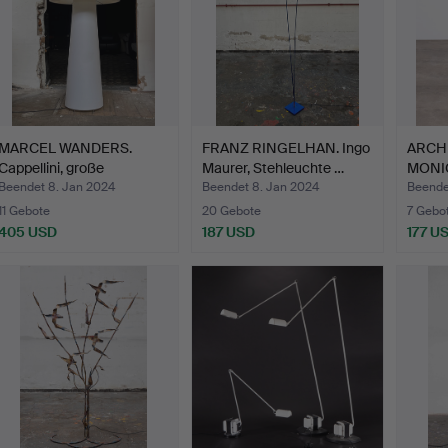
MARCEL WANDERS.
FRANZ RINGELHAN. Ingo
ARCH
Cappellini, große
Maurer, Stehleuchte …
MONIC
Stehleuc…
Stehl
Beendet 8. Jan 2024
Beendet 8. Jan 2024
Beende
11 Gebote
20 Gebote
7 Gebo
405 USD
187 USD
177 U