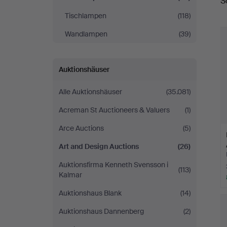
S
Tischlampen
(118)
Wandlampen
(39)
Auktionshäuser
Alle Auktionshäuser
(35.081)
Acreman St Auctioneers & Valuers
(1)
Arce Auctions
(5)
Art and Design Auctions
(26)
Auktionsfirma Kenneth Svensson i
(113)
Kalmar
Auktionshaus Blank
(14)
Auktionshaus Dannenberg
(2)