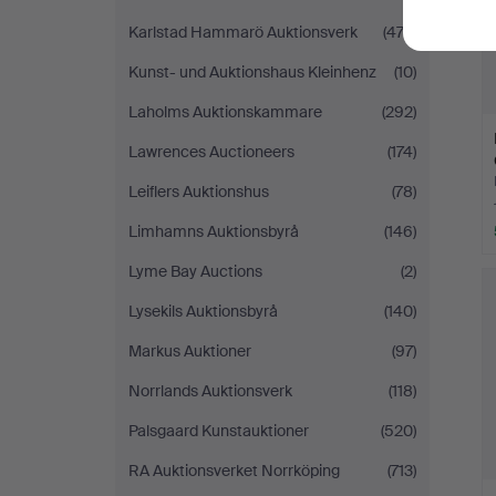
Karlstad Hammarö Auktionsverk
(474)
Kunst- und Auktionshaus Kleinhenz
(10)
Laholms Auktionskammare
(292)
Lawrences Auctioneers
(174)
Leiflers Auktionshus
(78)
Limhamns Auktionsbyrå
(146)
Lyme Bay Auctions
(2)
Lysekils Auktionsbyrå
(140)
Markus Auktioner
(97)
Norrlands Auktionsverk
(118)
Palsgaard Kunstauktioner
(520)
RA Auktionsverket Norrköping
(713)