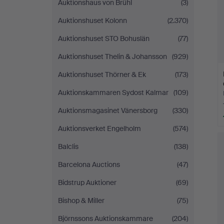
Auktionshaus von Brühl
(3)
Auktionshuset Kolonn
(2.370)
Auktionshuset STO Bohuslän
(77)
Auktionshuset Thelin & Johansson
(929)
Auktionshuset Thörner & Ek
(173)
Auktionskammaren Sydost Kalmar
(109)
Auktionsmagasinet Vänersborg
(330)
Auktionsverket Engelholm
(574)
Balclis
(138)
Barcelona Auctions
(47)
Bidstrup Auktioner
(69)
Bishop & Miller
(75)
Björnssons Auktionskammare
(204)