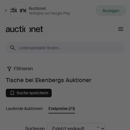
Auctionet
Anzeigen
Schließen
Verfügbar auf Google Play
Auctionet.com
Filtrieren
Tische
Tische bei Ekenbergs Auktioner
bei
Suche speichern
Ekenbergs
Laufende Auktionen
Endpreise
(71)
Auktioner
Endpreise
Sortieren