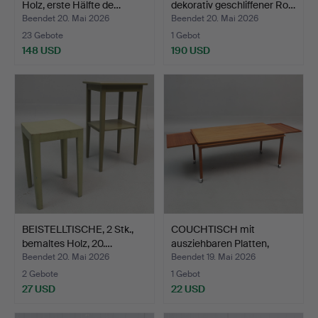
Holz, erste Hälfte de…
dekorativ geschliffener Ro…
Beendet 20. Mai 2026
Beendet 20. Mai 2026
23 Gebote
1 Gebot
148 USD
190 USD
BEISTELLTISCHE, 2 Stk.,
COUCHTISCH mit
bemaltes Holz, 20.…
ausziehbaren Platten,
Rolle…
Beendet 20. Mai 2026
Beendet 19. Mai 2026
2 Gebote
1 Gebot
27 USD
22 USD