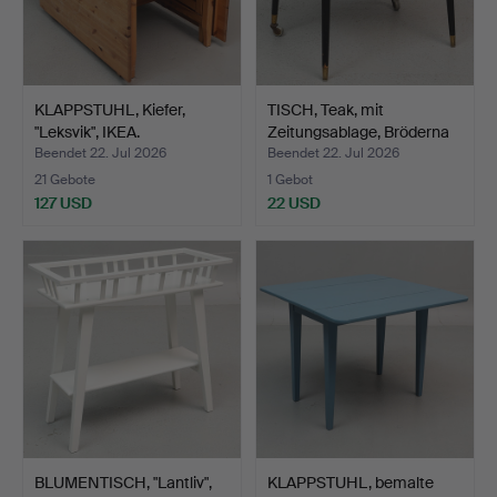
KLAPPSTUHL, Kiefer,
TISCH, Teak, mit
"Leksvik", IKEA.
Zeitungsablage, Bröderna
…
Beendet 22. Jul 2026
Beendet 22. Jul 2026
21 Gebote
1 Gebot
127 USD
22 USD
BLUMENTISCH, "Lantliv",
KLAPPSTUHL, bemalte