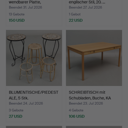
wendbarer Platte,
englischer Stil, 20. …
Teakfurni…
Beendet 31. Jul 2026
Beendet 27. Jul 2026
13 Gebote
1 Gebot
150 USD
22 USD
BLUMENTISCHE/PIEDEST
SCHREIBTISCH mit
ALE, 5 Stk.
Schubladen, Buche, KA
Kar…
Beendet 24. Jul 2026
Beendet 23. Jul 2026
3 Gebote
4 Gebote
27 USD
106 USD