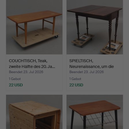
COUCHTISCH, Teak,
SPIELTISCH,
zweite Hälfte des 20. Ja…
Neurenaissance, um die
Jahrhun…
Beendet 23. Jul 2026
Beendet 23. Jul 2026
1 Gebot
1 Gebot
22 USD
22 USD