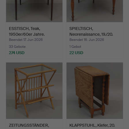
ESSTISCH, Teak,
SPIELTISCH,
1950er/60er Jahre.
Neorenaissance, 19./20.
Jahrhu…
Beendet 17. Jun 2026
Beendet 16. Jun 2026
33 Gebote
1 Gebot
274 USD
22 USD
ZEITUNGSSTÄNDER,
KLAPPSTUHL, Kiefer, 20.