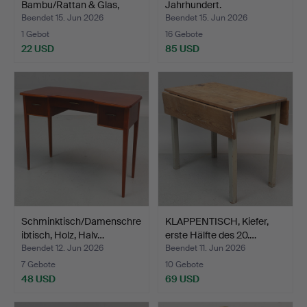
Bambu/Rattan & Glas,
Jahrhundert.
zwei…
Beendet 15. Jun 2026
Beendet 15. Jun 2026
1 Gebot
16 Gebote
22 USD
85 USD
Schminktisch/Damenschre
KLAPPENTISCH, Kiefer,
ibtisch, Holz, Halv…
erste Hälfte des 20.…
Beendet 12. Jun 2026
Beendet 11. Jun 2026
7 Gebote
10 Gebote
48 USD
69 USD