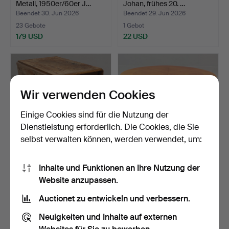
Metall, 1950er/60er J…
Johan, frühes 20. …
Beendet 30. Jun 2026
Beendet 29. Jun 2026
23 Gebote
1 Gebot
179 USD
22 USD
Wir verwenden Cookies
Einige Cookies sind für die Nutzung der
Dienstleistung erforderlich. Die Cookies, die Sie
selbst verwalten können, werden verwendet, um:
KLAPPSTUHL, Kiefer,
SÄULENTISCH, Birke,
Inhalte und Funktionen an Ihre Nutzung der
bäuerlich, 19./20. Jah…
1940er Jahre.
Website anzupassen.
Beendet 17. Jun 2026
Beendet 17. Jun 2026
4 Gebote
1 Gebot
Auctionet zu entwickeln und verbessern.
32 USD
22 USD
Neuigkeiten und Inhalte auf externen