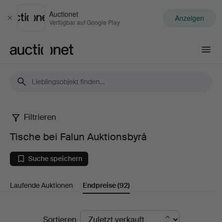
Auctionet
Anzeigen
Schließen
Verfügbar auf Google Play
Auctionet.com
Filtrieren
Tische
Tische bei Falun Auktionsbyrå
bei
Suche speichern
Falun
Laufende Auktionen
Endpreise
(92)
Auktionsbyrå
Endpreise
Sortieren