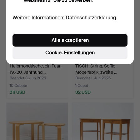
Websites für Sie zu bewerben.
Weitere Informationen:
Datenschutzerklärung
Alle akzeptieren
Cookie-Einstellungen
Halbmondtische, ein Paar,
TISCH, String, Seffle
19.-20. Jahrhund…
Möbelfabrik, zweite …
Beendet 3. Jun 2026
Beendet 1. Jun 2026
10 Gebote
1 Gebot
211 USD
32 USD