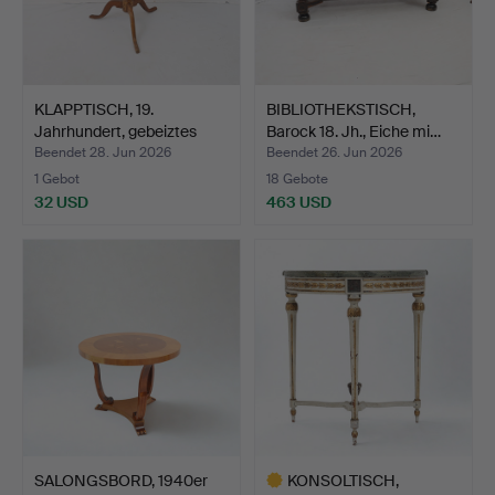
KLAPPTISCH, 19.
BIBLIOTHEKSTISCH,
Jahrhundert, gebeiztes
Barock 18. Jh., Eiche mi…
Lau…
Beendet 28. Jun 2026
Beendet 26. Jun 2026
1 Gebot
18 Gebote
32 USD
463 USD
SALONGSBORD, 1940er
KONSOLTISCH,