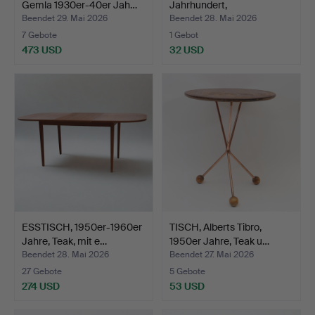
Gemla 1930er-40er Jah…
Jahrhundert,
nierenförmige…
Beendet 29. Mai 2026
Beendet 28. Mai 2026
7 Gebote
1 Gebot
473 USD
32 USD
ESSTISCH, 1950er-1960er
TISCH, Alberts Tibro,
Jahre, Teak, mit e…
1950er Jahre, Teak u…
Beendet 28. Mai 2026
Beendet 27. Mai 2026
27 Gebote
5 Gebote
274 USD
53 USD