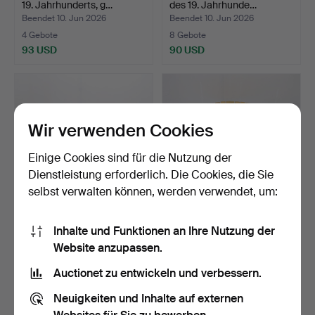
19. Jahrhunderts, g…
des 19. Jahrhunde…
Beendet 10. Jun 2026
Beendet 10. Jun 2026
4 Gebote
8 Gebote
93 USD
90 USD
Wir verwenden Cookies
Einige Cookies sind für die Nutzung der
Dienstleistung erforderlich. Die Cookies, die Sie
selbst verwalten können, werden verwendet, um:
SPIELTISCH,
GARTENTISCH, 1950-
Inhalte und Funktionen an Ihre Nutzung der
spätgustavianische
1960er Jahre, bemaltes M…
Website anzupassen.
Stockholmer…
Beendet 8. Jun 2026
Beendet 6. Jun 2026
3 Gebote
5 Gebote
Auctionet zu entwickeln und verbessern.
295 USD
69 USD
Neuigkeiten und Inhalte auf externen