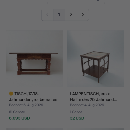
1
2
TISCH, 17./18.
LAMPENTISCH, erste
Jahrhundert, rot bemaltes
Hälfte des 20. Jahrhund…
U…
Beendet 6. Aug 2026
Beendet 4. Aug 2026
61 Gebote
1 Gebot
6.093 USD
32 USD
Ausgewähltes