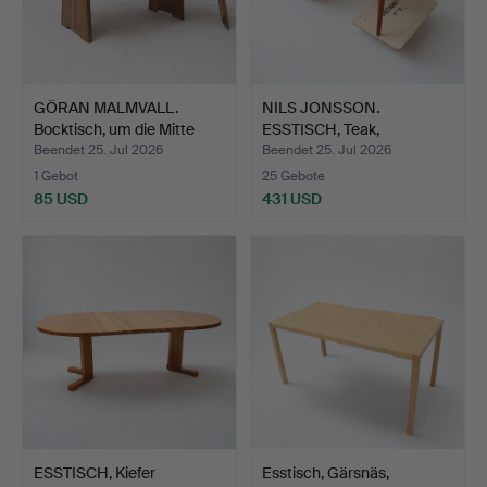
GÖRAN MALMVALL.
NILS JONSSON.
Bocktisch, um die Mitte
ESSTISCH, Teak,
de…
1950er/60er …
Beendet 25. Jul 2026
Beendet 25. Jul 2026
1 Gebot
25 Gebote
85 USD
431 USD
ESSTISCH, Kiefer
Esstisch, Gärsnäs,