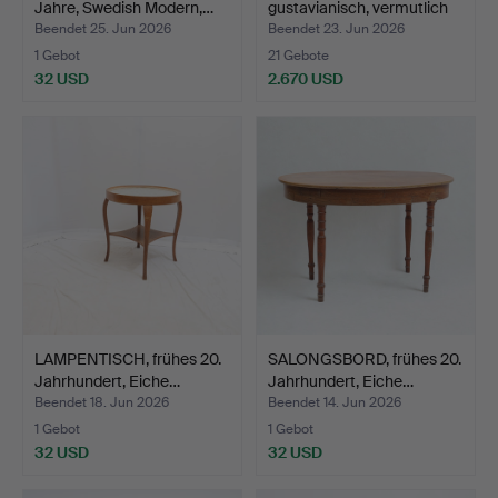
Jahre, Swedish Modern,…
gustavianisch, vermutlich
Sto…
Beendet 25. Jun 2026
Beendet 23. Jun 2026
1 Gebot
21 Gebote
32 USD
2.670 USD
Ausgewähltes
Objekt
LAMPENTISCH, frühes 20.
SALONGSBORD, frühes 20.
Jahrhundert, Eiche…
Jahrhundert, Eiche…
Beendet 18. Jun 2026
Beendet 14. Jun 2026
1 Gebot
1 Gebot
32 USD
32 USD