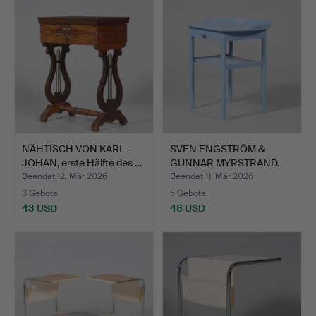
NÄHTISCH VON KARL-
SVEN ENGSTRÖM &
JOHAN, erste Hälfte des …
GUNNAR MYRSTRAND.
NACHTTIS…
Beendet 12. Mär 2026
Beendet 11. Mär 2026
3 Gebote
5 Gebote
43 USD
48 USD