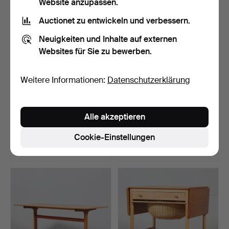
Website anzupassen.
Auctionet zu entwickeln und verbessern.
Neuigkeiten und Inhalte auf externen
Websites für Sie zu bewerben.
Weitere Informationen:
Datenschutzerklärung
NACHTTISCH, Rokoko-Stil,
KAFFEETISCH MIT
Alle akzeptieren
Steinplatte.
ZEITUNGSSTÄNDER,
1950/60ER.
Beendet 10. Apr 2026
Beendet 7. Apr 2026
Cookie-Einstellungen
14 Gebote
1 Gebot
93 USD
32 USD