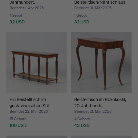
Jahrhundert.
Beistelltisch/Nähtisch aus
dem …
Beendet 1. Apr 2026
Beendet 31. Mär 2026
1 Gebot
1 Gebot
32 USD
32 USD
Ein Beistelltisch im
Beistelltisch im Rokokostil,
gustavianischen Stil.
20. Jahrhunde…
Beendet 22. Mär 2026
Beendet 21. Mär 2026
15 Gebote
4 Gebote
100 USD
43 USD