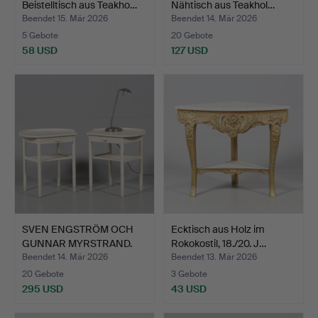
Beistelltisch aus Teakho…
Nähtisch aus Teakhol…
Beendet 15. Mär 2026
Beendet 14. Mär 2026
5 Gebote
20 Gebote
58 USD
127 USD
SVEN ENGSTRÖM OCH
Ecktisch aus Holz im
GUNNAR MYRSTRAND.
Rokokostil, 18./20. J…
NACHTT…
Beendet 14. Mär 2026
Beendet 13. Mär 2026
20 Gebote
3 Gebote
295 USD
43 USD