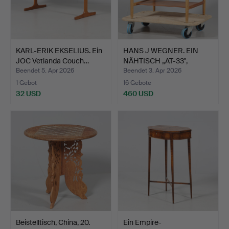
KARL-ERIK EKSELIUS. Ein
HANS J WEGNER. EIN
JOC Vetlanda Couch…
NÄHTISCH „AT-33",
Andre…
Beendet 5. Apr 2026
Beendet 3. Apr 2026
1 Gebot
16 Gebote
32 USD
460 USD
Beistelltisch, China, 20.
Ein Empire-