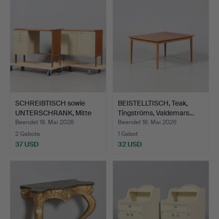
SCHREIBTISCH sowie
BEISTELLTISCH, Teak,
UNTERSCHRANK, Mitte
Tingströms, Valdemars…
des…
Beendet 16. Mai 2026
Beendet 16. Mai 2026
2 Gebote
1 Gebot
37 USD
32 USD