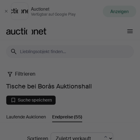
Auctionet
Anzeigen
Schließen
Verfügbar auf Google Play
Auctionet.com
Filtrieren
Tische
Tische bei Borås Auktionshall
bei
Suche speichern
Borås
Laufende Auktionen
Endpreise
(55)
Auktionshall
Endpreise
Sortieren