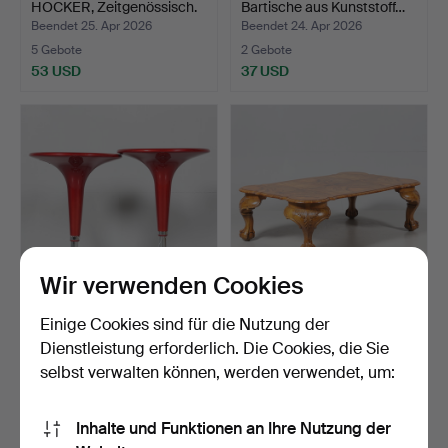
HOCKER, Zeitgenössisch.
Bartische aus Kunststoff…
Beendet 25. Apr 2026
Beendet 24. Apr 2026
5 Gebote
2 Gebote
53 USD
37 USD
Wir verwenden Cookies
Ein Paar moderner
COUCHTISCH,
Einige Cookies sind für die Nutzung der
Bartische aus Kunststoff…
Chippendale-Stil.
Dienstleistung erforderlich. Die Cookies, die Sie
Beendet 24. Apr 2026
Beendet 22. Apr 2026
selbst verwalten können, werden verwendet, um:
1 Gebot
29 Gebote
32 USD
253 USD
Inhalte und Funktionen an Ihre Nutzung der