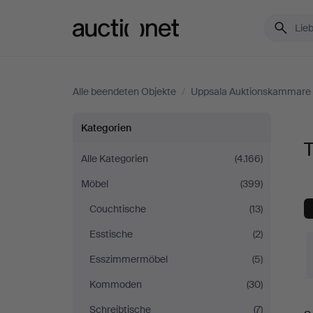
Auctionet.com
Alle beendeten Objekte
/
Uppsala Auktionskammare
Tische
Kategorien
bei
Alle Kategorien
(4.166)
Möbel
(399)
Uppsala
Couchtische
(13)
Auktionskammare
Esstische
(2)
Esszimmermöbel
(5)
Kommoden
(30)
E
Schreibtische
(7)