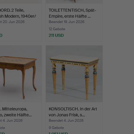
RD. 2 Teile,
TOILETTENTISCH, Spät-
sh Modern, 1940er/
Empire, erste Hälfte …
t 20. Jun 2026
Beendet 19. Jun 2026
12 Gebote
D
211 USD
 Mitteleuropa,
KONSOLTISCH. In der Art
, zweite Hälfte…
von Jonas Frisk, s…
t 4. Jun 2026
Beendet 4. Jun 2026
ote
9 Gebote
SD
1.051 USD