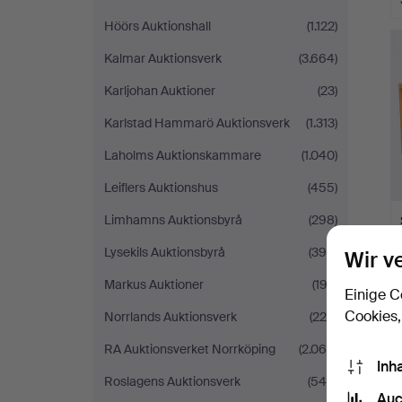
Höörs Auktionshall
(1.122)
Kalmar Auktionsverk
(3.664)
Karljohan Auktioner
(23)
Karlstad Hammarö Auktionsverk
(1.313)
Laholms Auktionskammare
(1.040)
Leiflers Auktionshus
(455)
Limhamns Auktionsbyrå
(298)
Lysekils Auktionsbyrå
(395)
Wir v
Markus Auktioner
(192)
Einige C
Cookies,
Norrlands Auktionsverk
(224)
RA Auktionsverket Norrköping
(2.065)
Inh
Roslagens Auktionsverk
(546)
Auc