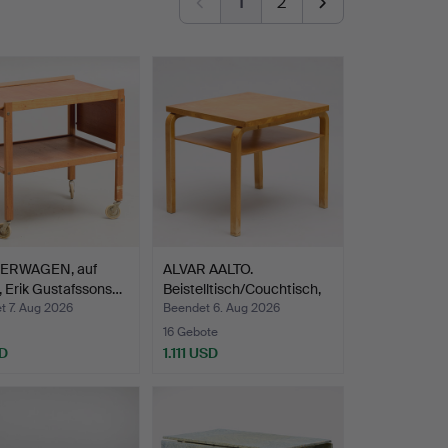
1
2
ERWAGEN, auf
ALVAR AALTO.
, Erik Gustafssons…
Beistelltisch/Couchtisch,
194…
t 7. Aug 2026
Beendet 6. Aug 2026
16 Gebote
D
1.111 USD