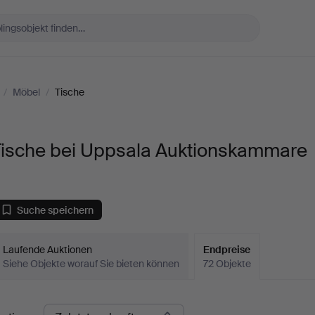
/
Möbel
/
Tische
Tische bei Uppsala Auktionskammare
Suche speichern
Laufende Auktionen
Endpreise
Siehe Objekte worauf Sie bieten können
72 Objekte
ndpreise