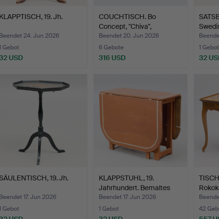
KLAPPTISCH, 19. Jh.
COUCHTISCH. Bo
SATSBO
Concept, "Chiva",
Swedi
zeitgenös…
…
Beendet 24. Jun 2026
Beendet 20. Jun 2026
Beende
1 Gebot
6 Gebote
1 Gebot
32 USD
316 USD
32 US
SÄULENTISCH, 19. Jh.
KLAPPSTUHL, 19.
TISCH.
Jahrhundert. Bemaltes
Rokoko
Kief…
Beendet 17. Jun 2026
Beendet 17. Jun 2026
Beende
1 Gebot
1 Gebot
42 Geb
32 USD
32 USD
557 U