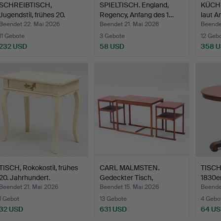
SCHREIBTISCH,
SPIELTISCH. England,
KÜCHE
Jugendstil, frühes 20.
Regency, Anfang des 1…
laut A
Jahrh…
Beendet 22. Mai 2026
Beendet 21. Mai 2026
Beende
11 Gebote
3 Gebote
12 Geb
232 USD
58 USD
358 
TISCH, Rokokostil, frühes
CARL MALMSTEN.
TISCH
20. Jahrhundert.
Gedeckter Tisch,
1830er
dreiteilig…
Beendet 21. Mai 2026
Beendet 15. Mai 2026
Beende
1 Gebot
13 Gebote
4 Gebo
32 USD
631 USD
64 U