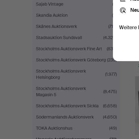
Sajab Vintage
(3)
Neu
Skandia Auktion
(6)
Skånes Auktionsverk
(719)
Weitere 
Stadsauktion Sundsvall
(4.328)
Stockholms Auktionsverk Fine Art
(836)
Stockholms Auktionsverk Göteborg
(235)
Stockholms Auktionsverk
(1.977)
Helsingborg
Stockholms Auktionsverk
(8.475)
Magasin 5
Stockholms Auktionsverk Sickla
(6.658)
Södermanlands Auktionsverk
(4.650)
TOKA Auktionshus
(49)