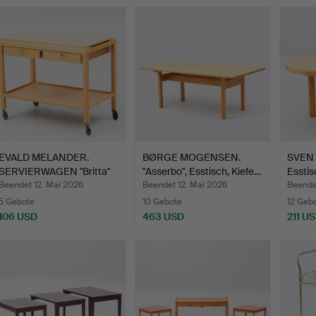
EVALD MELANDER.
BØRGE MOGENSEN.
SVEN 
SERVIERWAGEN "Britta"
"Asserbo", Esstisch, Kiefe…
Esstis
Mele…
Beendet 12. Mai 2026
Beendet 12. Mai 2026
Beende
5 Gebote
10 Gebote
12 Geb
106 USD
463 USD
211 U