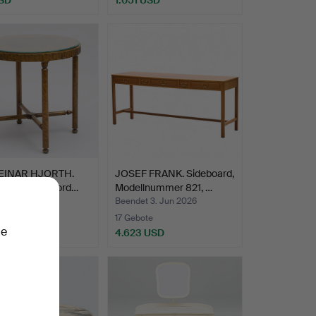
EINAR HJORTH.
JOSEF FRANK. Sideboard,
dge", Tisch, Nord…
Modellnummer 821, …
t 3. Jun 2026
Beendet 3. Jun 2026
te
17 Gebote
ie
USD
4.623 USD