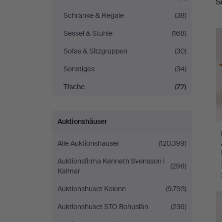
S
Schränke & Regale
(38)
Sessel & Stühle
(168)
Sofas & Sitzgruppen
(30)
Sonstiges
(34)
Tische
(72)
Auktionshäuser
Alle Auktionshäuser
(120.399)
Auktionsfirma Kenneth Svensson i
(296)
Kalmar
Auktionshuset Kolonn
(9.793)
Auktionshuset STO Bohuslän
(236)