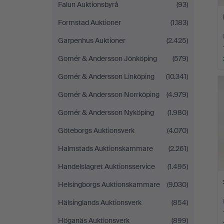
Falun Auktionsbyrå
(93)
Formstad Auktioner
(1.183)
Garpenhus Auktioner
(2.425)
Gomér & Andersson Jönköping
(579)
Gomér & Andersson Linköping
(10.341)
Gomér & Andersson Norrköping
(4.979)
Gomér & Andersson Nyköping
(1.980)
Göteborgs Auktionsverk
(4.070)
Halmstads Auktionskammare
(2.261)
Handelslagret Auktionsservice
(1.495)
Helsingborgs Auktionskammare
(9.030)
Hälsinglands Auktionsverk
(854)
Höganäs Auktionsverk
(899)