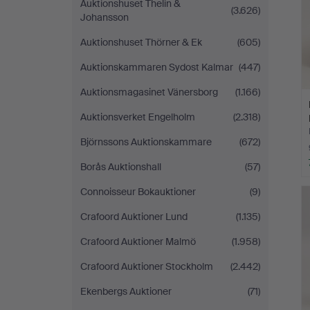
Auktionshuset Thelin &
(3.626)
Johansson
Auktionshuset Thörner & Ek
(605)
Auktionskammaren Sydost Kalmar
(447)
Auktionsmagasinet Vänersborg
(1.166)
Auktionsverket Engelholm
(2.318)
Björnssons Auktionskammare
(672)
Borås Auktionshall
(57)
Connoisseur Bokauktioner
(9)
Crafoord Auktioner Lund
(1.135)
Crafoord Auktioner Malmö
(1.958)
Crafoord Auktioner Stockholm
(2.442)
Ekenbergs Auktioner
(71)