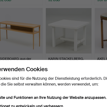
SIDEBOARD, aus der
KARIN STACKELBERG.
AXEL 
Stockholm-Serie, IKEA, …
TISCH, Freie Form.
"Cooli
erwenden Cookies
Beendet 4. Jun 2026
Beendet 4. Jun 2026
Beende
14 Gebote
4 Gebote
11 Gebo
ookies sind für die Nutzung der Dienstleistung erforderlich. D
179 USD
79 USD
946 
 die Sie selbst verwalten können, werden verwendet, um:
alte und Funktionen an Ihre Nutzung der Website anzupassen.
tionet zu entwickeln und verbessern.