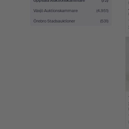
Uppsala Auktionskammare
(72)
Växjö Auktionskammare
(4.951)
Örebro Stadsauktioner
(531)