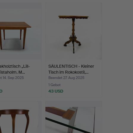
akholztisch „Lill-
SÄULENTISCH - Kleiner
Vistaholm. M…
Tisch im Rokokostil,…
t 14. Sep 2025
Beendet 27. Aug 2025
1 Gebot
D
43 USD