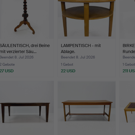
SÄULENTISCH, drei Beine
LAMPENTISCH - mit
BIRK
mit verzierter Säu…
Ablage.
Runder
Beendet 8. Jul 2026
Beendet 8. Jul 2026
Beendet
2 Gebote
1 Gebot
1 Gebot
27 USD
22 USD
211 U