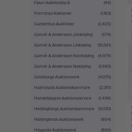
Falun Auktionsbyrå
(94)
Formstad Auktioner
(1.183)
Garpenhus Auktioner
(2.425)
Gomér & Andersson Jönköping
(579)
Gomér & Andersson Linköping
(10.341)
Gomér & Andersson Norrköping
(4.979)
Gomér & Andersson Nyköping
(1.980)
Göteborgs Auktionsverk
(4.070)
Halmstads Auktionskammare
(2.261)
Handelslagret Auktionsservice
(1.496)
Helsingborgs Auktionskammare
(9.030)
Hälsinglands Auktionsverk
(854)
Höganäs Auktionsverk
(899)