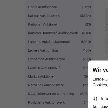
Höörs Auktionshall
(1.122)
Kalmar Auktionsverk
(3.664)
Karljohan Auktioner
(23)
Karlstad Hammarö Auktionsverk
(1.313)
Laholms Auktionskammare
(1.040)
Leiflers Auktionshus
(455)
Limhamns Auktionsbyrå
(298)
Lysekils Auktionsbyrå
(395)
Wir v
Markus Auktioner
(192)
Einige C
Cookies,
Norrlands Auktionsverk
(224)
RA Auktionsverket Norrköping
(2.065)
Inh
Roslagens Auktionsverk
(546)
Auc