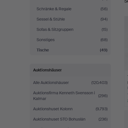
S
Schränke & Regale
(56)
Sessel & Stühle
(94)
Sofas & Sitzgruppen
(15)
Sonstiges
(68)
Tische
(49)
Auktionshäuser
Alle Auktionshäuser
(120.403)
Auktionsfirma Kenneth Svensson i
(296)
Kalmar
Auktionshuset Kolonn
(9.793)
Auktionshuset STO Bohuslän
(236)