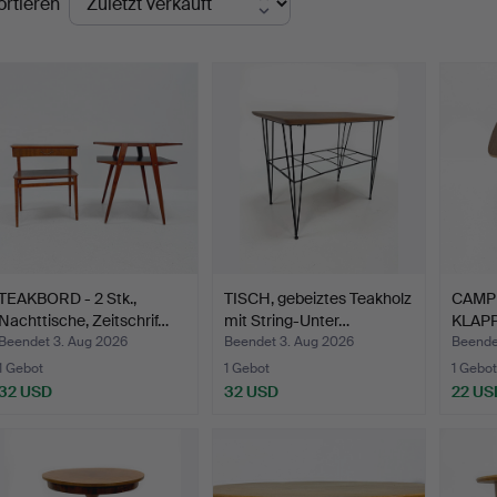
ortieren
TEAKBORD - 2 Stk.,
TISCH, gebeiztes Teakholz
CAMP
Nachttische, Zeitschrif…
mit String-Unter…
KLAPP
Lami
Beendet 3. Aug 2026
Beendet 3. Aug 2026
Beendet
1 Gebot
1 Gebot
1 Gebot
32 USD
32 USD
22 US