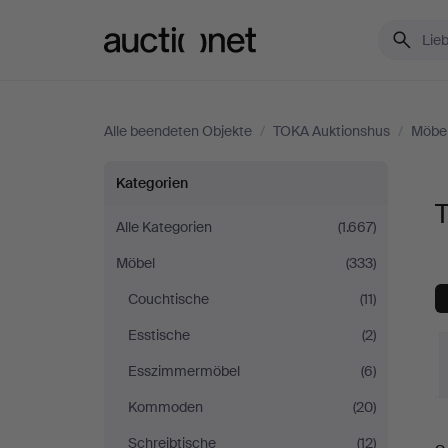
Auctionet.com
Alle beendeten Objekte
/
TOKA Auktionshus
/
Möbe
Tische
Kategorien
bei
Alle Kategorien
(1.667)
Möbel
(333)
TOKA
Couchtische
(11)
Auktionshus
Esstische
(2)
Esszimmermöbel
(6)
Kommoden
(20)
E
Schreibtische
(12)