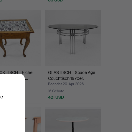
K TISCH - Eiche
GLASTISCH - Space Age
äter gefliester…
Couchtisch 1970er.
t 4. Mai 2026
Beendet 20. Apr 2026
te
16 Gebote
ie
SD
421 USD