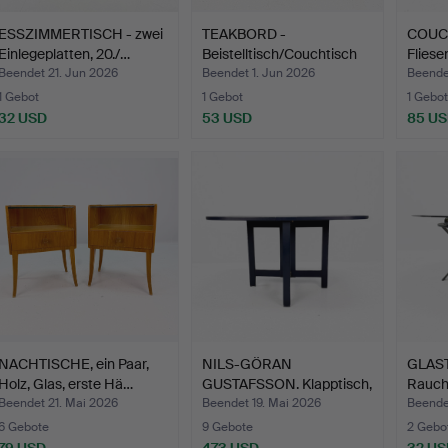
ESSZIMMERTISCH - zwei
TEAKBORD -
COUCH
Einlegeplatten, 20./…
Beistelltisch/Couchtisch
Fliese
aus Te…
Beendet 21. Jun 2026
Beendet 1. Jun 2026
Beende
1 Gebot
1 Gebot
1 Gebot
32 USD
53 USD
85 U
NACHTISCHE, ein Paar,
NILS-GÖRAN
GLAST
Holz, Glas, erste Hä…
GUSTAFSSON. Klapptisch,
Rauchf
"Björka…
Unter
Beendet 21. Mai 2026
Beendet 19. Mai 2026
Beende
6 Gebote
9 Gebote
2 Gebo
79 USD
473 USD
32 US