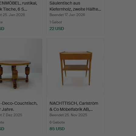
NMÖBEL, rustikal,
Säulentisch aus
k Tische, 6 S…
Kiefernholz, zweite Hälfte…
t 25. Jan 2026
Beendet 17. Jan 2026
te
1 Gebot
SD
22 USD
t-Deco-Couchtisch,
NACHTTISCH, Carlström
 Jahre.
& Co Möbelfabrik AB,…
t 7. Dez 2025
Beendet 25. Nov 2025
ote
6 Gebote
SD
85 USD