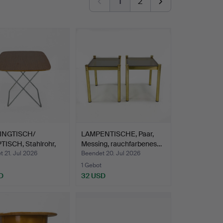
1
2
INGTISCH/
LAMPENTISCHE, Paar,
TISCH, Stahlrohr,
Messing, rauchfarbenes…
n…
 21. Jul 2026
Beendet 20. Jul 2026
1 Gebot
D
32 USD