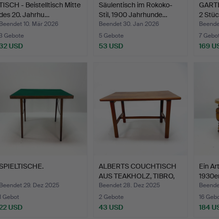
TISCH - Beistelltisch Mitte
Säulentisch im Rokoko-
GARTE
des 20. Jahrhu…
Stil, 1900 Jahrhunde…
2 Stüc
Beendet 10. Mär 2026
Beendet 30. Jan 2026
Beende
3 Gebote
5 Gebote
7 Gebo
32 USD
53 USD
169 U
SPIELTISCHE.
ALBERTS COUCHTISCH
Ein Ar
AUS TEAKHOLZ, TIBRO,
1930er
sc…
Beendet 29. Dez 2025
Beendet 28. Dez 2025
Beende
1 Gebot
2 Gebote
16 Geb
22 USD
43 USD
184 U