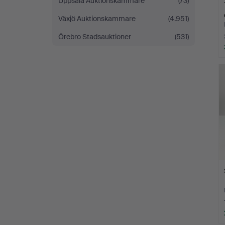
Uppsala Auktionskammare
(73)
Växjö Auktionskammare
(4.951)
Örebro Stadsauktioner
(531)