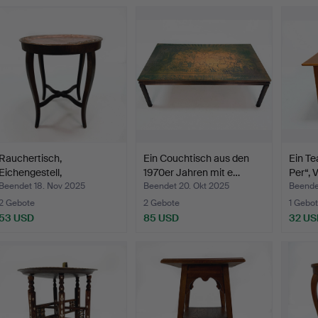
Rauchertisch,
Ein Couchtisch aus den
Ein Te
Eichengestell,
1970er Jahren mit e…
Per“, 
abnehmbare Ku…
Beendet 18. Nov 2025
Beendet 20. Okt 2025
Beende
2 Gebote
2 Gebote
1 Gebot
53 USD
85 USD
32 US