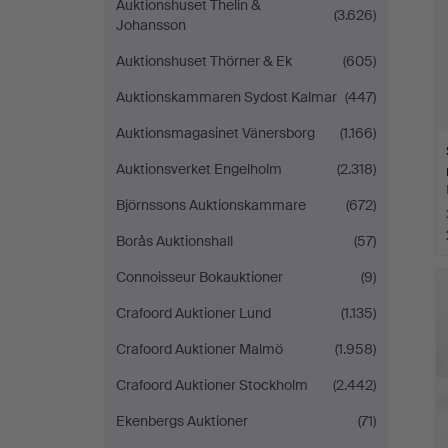
Auktionshuset Thelin &
(3.626)
Johansson
Auktionshuset Thörner & Ek
(605)
Auktionskammaren Sydost Kalmar
(447)
Auktionsmagasinet Vänersborg
(1.166)
Auktionsverket Engelholm
(2.318)
Björnssons Auktionskammare
(672)
Borås Auktionshall
(57)
Connoisseur Bokauktioner
(9)
Crafoord Auktioner Lund
(1.135)
Crafoord Auktioner Malmö
(1.958)
Crafoord Auktioner Stockholm
(2.442)
Ekenbergs Auktioner
(71)