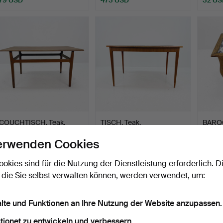
COUCHTISCH, Teak,
TISCH, Teak,
BAROC
1950er/60er Jahre.
skandinavisches Design,
mit sp
erwenden Cookies
Made …
Beendet 9. Mai 2026
Beendet 5. Mai 2026
Beende
27 Gebote
22 Gebote
11 Gebo
ookies sind für die Nutzung der Dienstleistung erforderlich. D
232 USD
128 USD
158 U
 die Sie selbst verwalten können, werden verwendet, um:
alte und Funktionen an Ihre Nutzung der Website anzupassen.
tionet zu entwickeln und verbessern.