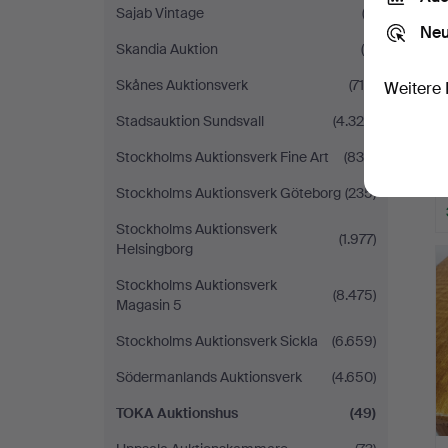
Sajab Vintage
(3)
Neu
Skandia Auktion
(6)
Skånes Auktionsverk
(719)
Weitere 
Stadsauktion Sundsvall
(4.328)
Stockholms Auktionsverk Fine Art
(836)
Stockholms Auktionsverk Göteborg
(235)
Stockholms Auktionsverk
(1.977)
Helsingborg
Stockholms Auktionsverk
(8.475)
Magasin 5
Stockholms Auktionsverk Sickla
(6.659)
Södermanlands Auktionsverk
(4.650)
TOKA Auktionshus
(49)