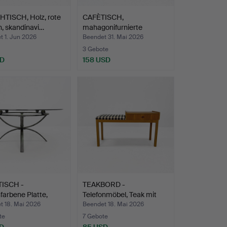
TISCH, Holz, rote
CAFÈTISCH,
n, skandinavi…
mahagonifurnierte
Tischplatte, …
t 1. Jun 2026
Beendet 31. Mai 2026
3 Gebote
SD
158 USD
ISCH -
TEAKBORD -
arbene Platte,
Telefonmöbel, Teak mit
gest…
gepolste…
t 18. Mai 2026
Beendet 18. Mai 2026
te
7 Gebote
D
85 USD