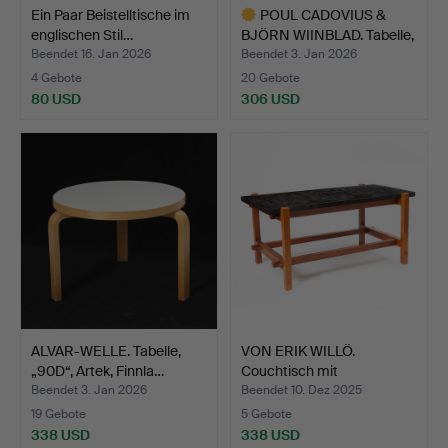
Ein Paar Beistelltische im
POUL CADOVIUS &
englischen Stil…
BJÖRN WIINBLAD. Tabelle,
„…
Beendet 16. Jan 2026
Beendet 3. Jan 2026
4 Gebote
20 Gebote
80 USD
306 USD
Ausgewähltes
Objekt
ALVAR-WELLE. Tabelle,
VON ERIK WILLÖ.
„90D“, Artek, Finnla…
Couchtisch mit
Steinplatte…
Beendet 3. Jan 2026
Beendet 10. Dez 2025
19 Gebote
5 Gebote
338 USD
338 USD