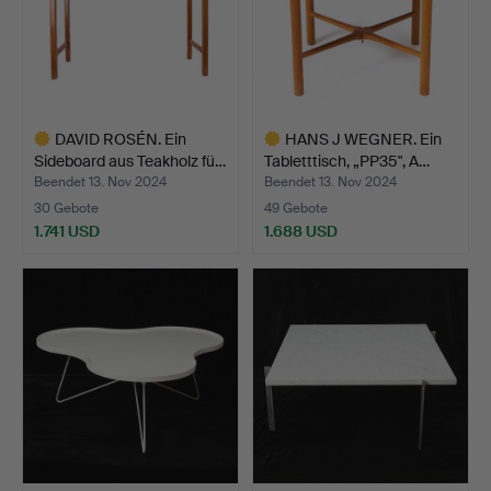
DAVID ROSÉN. Ein
HANS J WEGNER. Ein
Sideboard aus Teakholz fü…
Tabletttisch, „PP35", A…
Beendet 13. Nov 2024
Beendet 13. Nov 2024
30 Gebote
49 Gebote
1.741 USD
1.688 USD
Ausgewähltes
Ausgewähltes
Objekt
Objekt