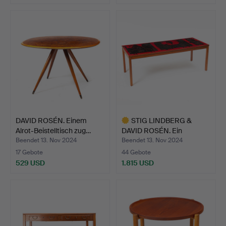
DAVID ROSÉN. Einem
STIG LINDBERG &
Alrot-Beistelltisch zug…
DAVID ROSÉN. Ein
Couchtisc…
Beendet 13. Nov 2024
Beendet 13. Nov 2024
17 Gebote
44 Gebote
529 USD
1.815 USD
Ausgewähltes
Objekt