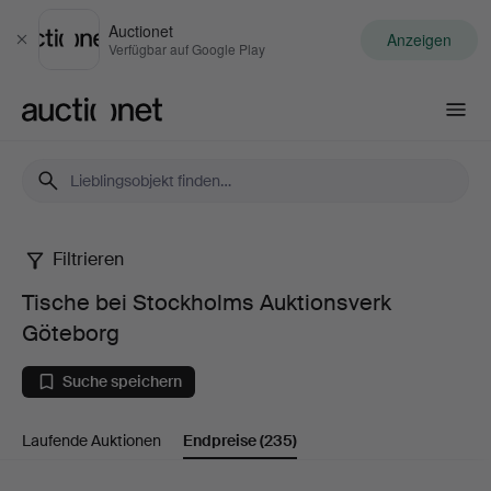
Auctionet
Anzeigen
Schließen
Verfügbar auf Google Play
Auctionet.com
Filtrieren
Tische
Tische bei Stockholms Auktionsverk
bei
Göteborg
Stockholms
Suche speichern
Auktionsverk
Laufende Auktionen
Endpreise
(235)
Göteborg