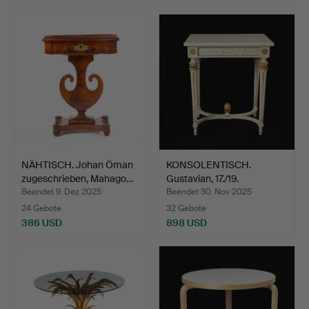
NÄHTISCH. Johan Öman
KONSOLENTISCH.
zugeschrieben, Mahago…
Gustavian, 17./19.
Jahrhund…
Beendet 9. Dez 2025
Beendet 30. Nov 2025
24 Gebote
32 Gebote
386 USD
898 USD