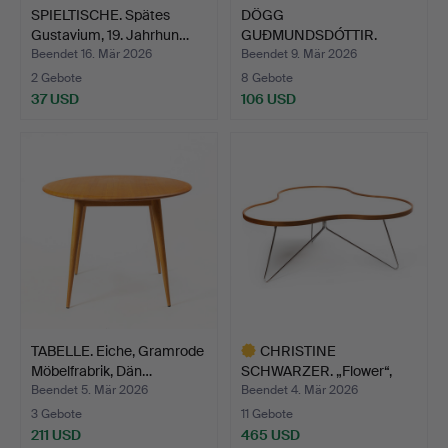
SPIELTISCHE. Spätes
DÖGG
Gustavium, 19. Jahrhun…
GUÐMUNDSDÓTTIR.
„Aria“, ein Couchtisc…
Beendet 16. Mär 2026
Beendet 9. Mär 2026
2 Gebote
8 Gebote
37 USD
106 USD
TABELLE. Eiche, Gramrode
CHRISTINE
Möbelfrabrik, Dän…
SCHWARZER. „Flower“,
Tisch, lami…
Beendet 5. Mär 2026
Beendet 4. Mär 2026
3 Gebote
11 Gebote
211 USD
465 USD