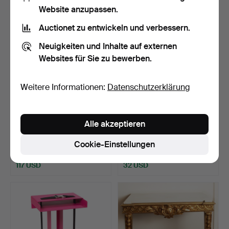
Website anzupassen.
Auctionet zu entwickeln und verbessern.
Neuigkeiten und Inhalte auf externen
Websites für Sie zu bewerben.
Weitere Informationen:
Datenschutzerklärung
Französischer ebonisierter
Französischer
Alle akzeptieren
Holztisch, spät…
Boden-/Beistelltisch,
ebonis…
Beendet 28. Mai 2025
Beendet 28. Mai 2025
Cookie-Einstellungen
15 Gebote
1 Gebot
117 USD
32 USD