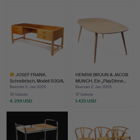
JOSEF FRANK.
HENRIK BRUUN & JACOB
Schreibtisch, Modell 500/A,
MUNCH. Ein „PlayDinne…
N…
Beendet 5. Jan 2025
Beendet 2. Jan 2025
35 Gebote
37 Gebote
4.299 USD
1.425 USD
Ausgewähltes
Objekt