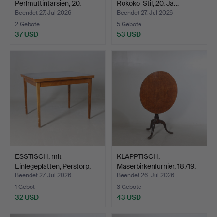
Perlmuttintarsien, 20.
Rokoko-Stil, 20. Ja…
Jahrhun…
Beendet 27. Jul 2026
Beendet 27. Jul 2026
2 Gebote
5 Gebote
37 USD
53 USD
ESSTISCH, mit
KLAPPTISCH,
Einlegeplatten, Perstorp,
Maserbirkenfurnier, 18./19.
20…
Ja…
Beendet 27. Jul 2026
Beendet 26. Jul 2026
1 Gebot
3 Gebote
32 USD
43 USD