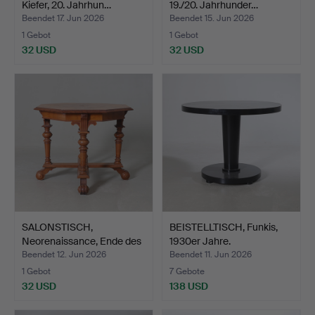
Kiefer, 20. Jahrhun…
19./20. Jahrhunder…
Beendet 17. Jun 2026
Beendet 15. Jun 2026
1 Gebot
1 Gebot
32 USD
32 USD
SALONSTISCH,
BEISTELLTISCH, Funkis,
Neorenaissance, Ende des
1930er Jahre.
19. …
Beendet 12. Jun 2026
Beendet 11. Jun 2026
1 Gebot
7 Gebote
32 USD
138 USD