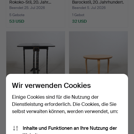
Rokoko-Stil, 20. Jahr…
Barockstil, 20. Jahrhundert.
Beendet 25. Jul 2026
Beendet 5. Jul 2026
5 Gebote
1 Gebot
53 USD
32 USD
Wir verwenden Cookies
KLAPPSTUHL, schwarz
BRUNO MATHSSON.
Einige Cookies sind für die Nutzung der
lackiertes Holz, 20. J…
Tisch, Birke, "Annika", Du…
Dienstleistung erforderlich. Die Cookies, die Sie
Beendet 5. Jul 2026
Beendet 2. Jul 2026
selbst verwalten können, werden verwendet, um:
4 Gebote
22 Gebote
59 USD
233 USD
Inhalte und Funktionen an Ihre Nutzung der
Ausgewähltes