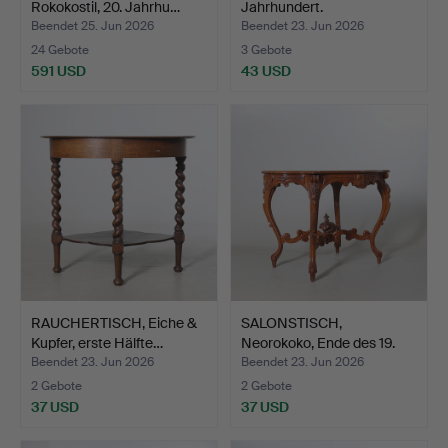
Rokokostil, 20. Jahrhu…
Jahrhundert.
Beendet 25. Jun 2026
Beendet 23. Jun 2026
24 Gebote
3 Gebote
591 USD
43 USD
RAUCHERTISCH, Eiche &
SALONSTISCH,
Kupfer, erste Hälfte…
Neorokoko, Ende des 19.
Jahrh…
Beendet 23. Jun 2026
Beendet 23. Jun 2026
2 Gebote
2 Gebote
37 USD
37 USD