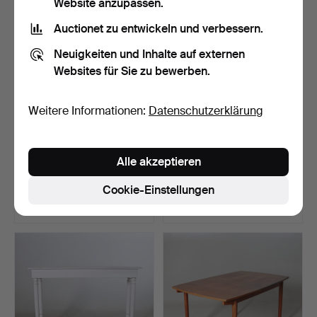
Website anzupassen.
Objekt
Auctionet zu entwickeln und verbessern.
Neuigkeiten und Inhalte auf externen
Websites für Sie zu bewerben.
Weitere Informationen:
Datenschutzerklärung
BRUNO MATHSSON.
KLAPPSTUHL, Kiefer, 19.
Alle akzeptieren
Tisch, Birke, "Annika", Du…
Jahrhundert.
Beendet 2. Jul 2026
Beendet 2. Jul 2026
Cookie-Einstellungen
15 Gebote
4 Gebote
233 USD
127 USD
Ausgewähltes
Objekt