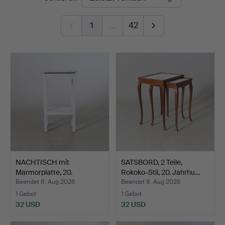
Nyköping
1
…
42
NACHTISCH mit
SATSBORD, 2 Teile,
Marmorplatte, 20.
Rokoko-Stil, 20. Jahrhu…
Jahrhunder…
Beendet 8. Aug 2026
Beendet 8. Aug 2026
1 Gebot
1 Gebot
32 USD
32 USD