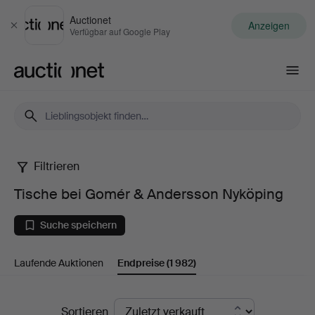
Auctionet
Anzeigen
Schließen
Verfügbar auf Google Play
Auctionet.com
Filtrieren
Tische
Tische bei Gomér & Andersson Nyköping
bei
Suche speichern
Gomér
Laufende Auktionen
Endpreise
(1 982)
&
Andersson
Endpreise
Sortieren