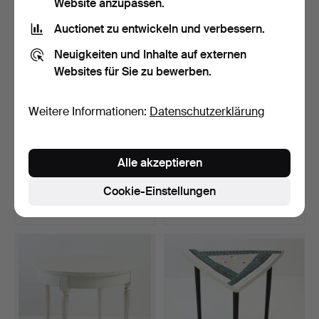
Website anzupassen.
Auctionet zu entwickeln und verbessern.
Neuigkeiten und Inhalte auf externen
Websites für Sie zu bewerben.
Weitere Informationen:
Datenschutzerklärung
TISCH, Jugend, um
Ein Satz von 2
Alle akzeptieren
1910/20.
Beistelltischen aus Glas
un…
Beendet 28. Apr 2026
Beendet 24. Apr 2026
Cookie-Einstellungen
2 Gebote
6 Gebote
37 USD
80 USD