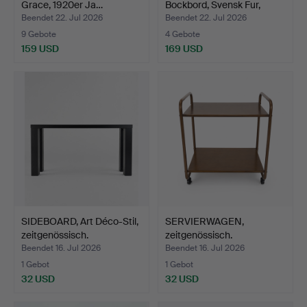
Grace, 1920er Ja…
Bockbord, Svensk Fur,
Schw…
Beendet 22. Jul 2026
Beendet 22. Jul 2026
9 Gebote
4 Gebote
159 USD
169 USD
SIDEBOARD, Art Déco-Stil,
SERVIERWAGEN,
zeitgenössisch.
zeitgenössisch.
Beendet 16. Jul 2026
Beendet 16. Jul 2026
1 Gebot
1 Gebot
32 USD
32 USD