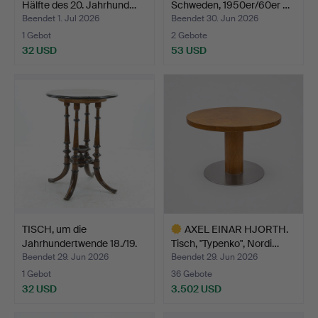
Hälfte des 20. Jahrhund…
Schweden, 1950er/60er …
Beendet 1. Jul 2026
Beendet 30. Jun 2026
1 Gebot
2 Gebote
32 USD
53 USD
TISCH, um die
AXEL EINAR HJORTH.
Jahrhundertwende 18./19.
Tisch, "Typenko", Nordi…
Jh.
Beendet 29. Jun 2026
Beendet 29. Jun 2026
1 Gebot
36 Gebote
32 USD
3.502 USD
Ausgewähltes