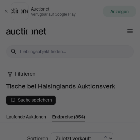
Auctionet
Anzeigen
Schließen
Verfügbar auf Google Play
Auctionet.com
Filtrieren
Tische
Tische bei Hälsinglands Auktionsverk
bei
Suche speichern
Hälsinglands
Laufende Auktionen
Endpreise
(854)
Auktionsverk
Endpreise
Sortieren