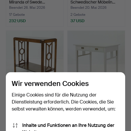
Miranda of Swede…
Schwedischer Möbelin…
Beendet 26. Mai 2026
Beendet 20. Mai 2026
17 Gebote
2 Gebote
232 USD
37 USD
Wir verwenden Cookies
TISCH, Art Déco, 1930er
SCHREIBTISCH, Jugend,
Einige Cookies sind für die Nutzung der
Jahre.
frühes 20. Jahrhunde…
Dienstleistung erforderlich. Die Cookies, die Sie
Beendet 14. Mai 2026
Beendet 14. Mai 2026
selbst verwalten können, werden verwendet, um:
16 Gebote
22 Gebote
275 USD
138 USD
Inhalte und Funktionen an Ihre Nutzung der